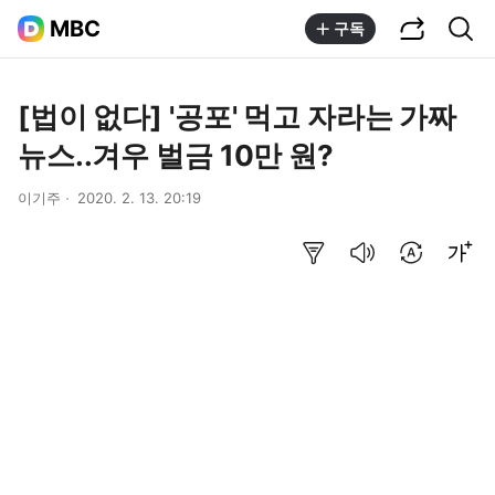
공유하기
통합검색
MBC
구독
[법이 없다] '공포' 먹고 자라는 가짜
뉴스..겨우 벌금 10만 원?
이기주
2020. 2. 13. 20:19
요약보기
음성으로 듣기
번역 설정
글씨크기 조절하기