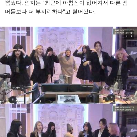
뽐냈다. 엄지는 "최근에 아침잠이 없어져서 다른 멤
버들보다 더 부지런하다"고 털어놨다.
이미지 크게 보기