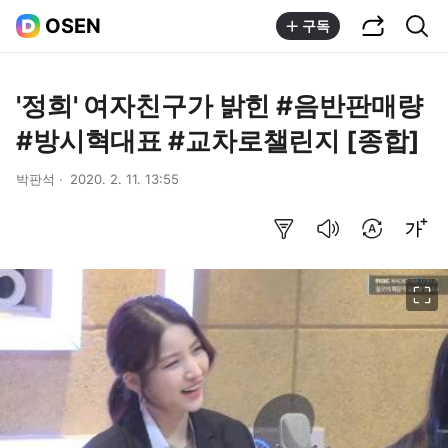
공유하기
통합검색
OSEN
구독
'정희' 여자친구가 밝힌 #음반판매량
#방시혁대표 #교차로챌린지 [종합]
박판석
2020. 2. 11. 13:55
요약보기
음성으로 듣기
번역 설정
글씨크기 조절하기
이미지 크게 보기