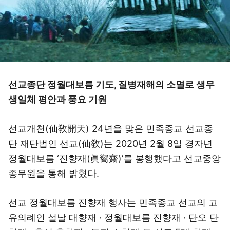
선교종단 정월대보름 기도, 질병재해의 소멸로 생무
생일체 평안과 풍요 기원
선교개천(仙敎開天) 24년을 맞은 민족종교 선교종
단 재단법인 선교(仙敎)는 2020년 2월 8일 경자년
정월대보름 ‘진향재(眞嚮齋)’를 봉행했다고 선교중앙
종무원을 통해 밝혔다.
선교 정월대보름 진향재 행사는 민족종교 선교의 고
유의례인 설날 대향재 · 정월대보름 진향재 · 단오 단