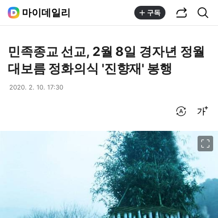
공유하기
통합검색
마이데일리
구독
민족종교 선교, 2월 8일 경자년 정월
대보름 정화의식 '진향재' 봉행
2020. 2. 10. 17:30
번역 설정
글씨크기 조절하기
이미지 크게 보기