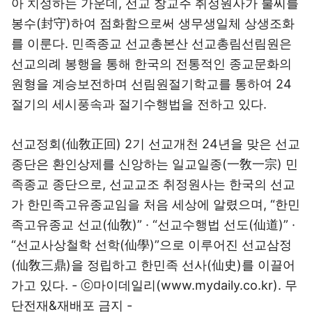
아 치성하는 가운데, 선교 창교주 취정원사가 불씨를
봉수(封守)하여 점화함으로써 생무생일체 상생조화
를 이룬다. 민족종교 선교총본산 선교총림선림원은
선교의례 봉행을 통해 한국의 전통적인 종교문화의
원형을 계승보전하며 선림원절기학교를 통하여 24
절기의 세시풍속과 절기수행법을 전하고 있다.
선교정회(仙敎正回) 2기 선교개천 24년을 맞은 선교
종단은 환인상제를 신앙하는 일교일종(一敎一宗) 민
족종교 종단으로, 선교교조 취정원사는 한국의 선교
가 한민족고유종교임을 처음 세상에 알렸으며, “한민
족고유종교 선교(仙敎)” · “선교수행법 선도(仙道)” ·
“선교사상철학 선학(仙學)”으로 이루어진 선교삼정
(仙敎三鼎)을 정립하고 한민족 선사(仙史)를 이끌어
가고 있다. - ⓒ마이데일리(
www.mydaily.co.kr
). 무
단전재&재배포 금지 -