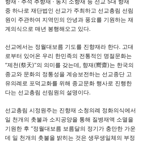
향재 · 추석 추향재 · 동지 소향재 등 선교 5대 향재
중 하나로 재단법인 선교가 주최하고 선교총림 선림
원이 주관하여 지역민의 안녕과 풍요를 기원하는 재
계의식으로 매년 봉행해오고 있다.
선교에서는 정월대보름 기도를 진향재라 한다. 고대
로부터 있어온 우리 한민족의 전통적인 명절문화는
“제천(祭天)”의 의미를 갖는데, 향재(嚮齋)는 한국의
종교와 문화의 정통성을 계승보전하는 선교종단 고
유의례로 포덕교화를 위해 종교문화 행사로 진행한
다는 선교총림 선림원의 설명이다.
선교총림 시정원주는 진향재 소청의례 정화의식에서
일 천개의 촛불과 소지공양을 통해 질병재액 소멸을
기원한 후 “정월대보름 보름달의 정기가 충만한 가운
데 일 천개의 촛불을 밝히는 것은 생무생일체의 부정