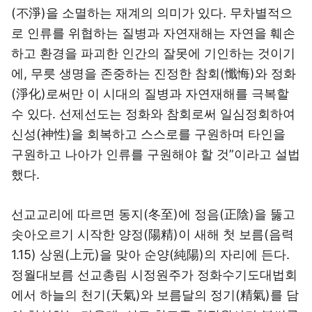
(不淨)을 소멸하는 재계의 의미가 있다. 무차별적으
로 인류를 위협하는 질병과 자연재해는 자연을 훼손
하고 환경을 파괴한 인간의 잘못에 기인하는 것이기
에, 무릇 생명을 존중하는 진정한 참회(懺悔)와 정화
(淨化)로써만 이 시대의 질병과 자연재해를 극복할
수 있다. 선제선도는 정화와 참회로써 일심정회하여
신성(神性)을 회복하고 스스로를 구원하며 타인을
구원하고 나아가 인류를 구원해야 할 것”이라고 설법
했다.
선교교리에 따르면 동지(冬至)에 정음(正陰)을 뚫고
솟아오르기 시작한 양정(陽精)이 새해 첫 보름(음력
1.15) 상원(上元)을 맞아 순양(純陽)의 자리에 든다.
정월대보름 선교총림 시정원주가 정화수기도대법회
에서 하늘의 천기(天氣)와 보름달의 정기(精氣)를 담