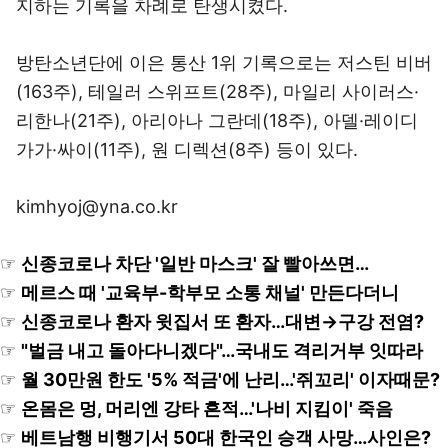
지하는 기록을 차례로 탄생시켰다.
방탄소년단에 이은 통산 1위 기록으로는 저스틴 비버
(163주), 테일러 스위프트(28주), 마일리 사이러스·
리한나(21주), 아리아나 그란데(18주), 아델·레이디
가가·싸이(11주), 원 디렉션(8주) 등이 있다.
kimhyoj@yna.co.kr
☞
신종코로나 차단 '일반 마스크' 잘 빨아쓰면…
☞
메르스 때 '교육부-학부모 소통 채널' 만든다더니
☞
신종코로나 환자 윗집서 또 환자…대변→구강 전염?
☞
"벌금 내고 돌아다니겠다"…국내도 격리거부 잇따라
☞
월 30만원 한도 '5% 적금'에 난리…'쥐꼬리' 이자때문?
☞
온몸은 멍, 머리엔 강타 흔적…'나비 지킴이' 죽음
☞
베트남행 비행기서 50대 한국인 승객 사망…사인은?