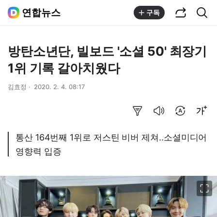
공유하기
통합검색
연합뉴스
구독
방탄소년단, 빌보드 '소셜 50' 최장기
1위 기록 갈아치웠다
김효정
2020. 2. 4. 08:17
요약보기
음성으로 듣기
번역 설정
글씨크기 조절하기
통산 164번째 1위로 저스틴 비버 제쳐..소셜미디어
영향력 입증
이미지 크게 보기