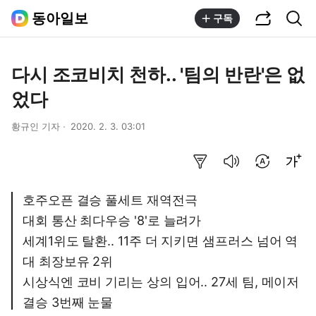
공유하기
통합검색
동아일보
구독
다시 조코비치 천하.. '팀의 반란'은 없
었다
황규인 기자
2020. 2. 3. 03:01
요약보기
음성으로 듣기
번역 설정
글씨크기 조절하기
호주오픈 결승 풀세트 재역전극
대회 통산 최다우승 '8'로 늘려가
세계1위도 탈환.. 11주 더 지키면 샘프러스 넘어 역
대 최장보유 2위
시상식엔 코비 기리는 상의 입어.. 27세 팀, 메이저
결승 3번째 눈물