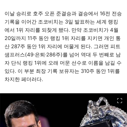
이날 승리로 호주 오픈 준결승과 결승에서 16전 전승
기록을 이어간 조코비치는 3일 발표하는 세계 랭킹
에서 1위 자리를 되찾게 됐다. 만약 조코비치가 4월
20일까지 11주 동안 랭킹 1위 자리를 지키면 개인 통
산 287주 동안 1위 자리에 머물게 된다. 그러면 피트
샘프러스(49·은퇴·286주)를 넘어 역대 두 번째로 남
자 단식 랭킹 1위에 오래 머문 선수로 이름을 남길 수
있다. 이 부분 최장 기록 보유자는 310주 동안 1위를
차지한 페더러다.
이미지 크게 보기