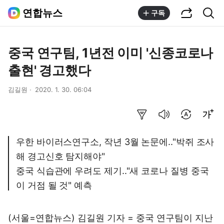
공유하기
통합검색
연합뉴스
구독
중국 연구팀, 1년전 이미 '신종코로나
출현' 경고했다
김길원
2020. 1. 30. 06:04
요약보기
음성으로 듣기
번역 설정
글씨크기 조절하기
우한 바이러스연구소, 작년 3월 논문에.."박쥐 조사
해 경고신호 탐지해야"
중국 식습관에 우려도 제기.."새 코로나 질병 중국
이 거점 될 것" 예측
(서울=연합뉴스) 김길원 기자 = 중국 연구팀이 지난