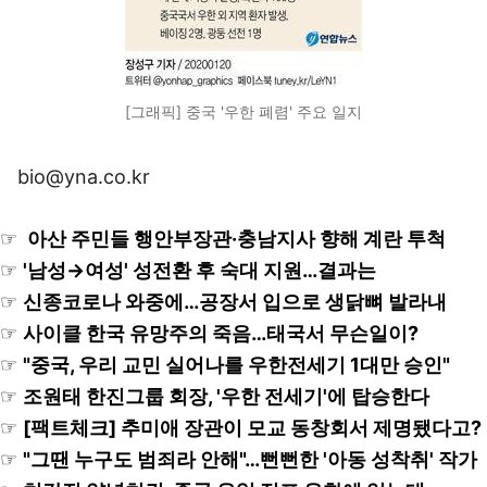
[그래픽] 중국 '우한 폐렴' 주요 일지
bio@yna.co.kr
☞
아산 주민들 행안부장관·충남지사 향해 계란 투척
☞
'남성→여성' 성전환 후 숙대 지원…결과는
☞
신종코로나 와중에…공장서 입으로 생닭뼈 발라내
☞
사이클 한국 유망주의 죽음…태국서 무슨일이?
☞
"중국, 우리 교민 실어나를 우한전세기 1대만 승인"
☞
조원태 한진그룹 회장, '우한 전세기'에 탑승한다
☞
[팩트체크] 추미애 장관이 모교 동창회서 제명됐다고?
☞
"그땐 누구도 범죄라 안해"…뻔뻔한 '아동 성착취' 작가