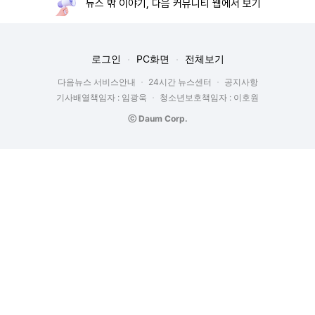
뉴스 밖 이야기, 다음 커뮤니티 웹에서 보기
로그인
PC화면
전체보기
다음뉴스 서비스안내
24시간 뉴스센터
공지사항
기사배열책임자 : 임광욱
청소년보호책임자 : 이호원
ⓒ Daum Corp.