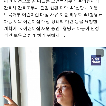
이번 사건으로 김 대표는 보건복지부에 ▲어린이집
간호사·간호조무사 겸임 현황 파악 ▲1형당뇨 아동
보육거부 어린이집 대상 사유 제출 의무화 ▲1형당뇨
아동 보육 어린이집 대상 장려책 마련 등을 요청할
계획이다. 어린이집 재원 중인 1형당뇨 아동이 안정
적인 보육을 받게 하기 위해서다.
이미지 크게 보기