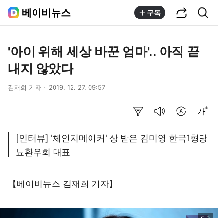
공유하기
통합검색
베이비뉴스
구독
'아이 위해 세상 바꾼 엄마'.. 아직 끝
내지 않았다
김재희 기자
2019. 12. 27. 09:57
요약보기
음성으로 듣기
번역 설정
글씨크기 조절하기
[인터뷰] '체인지메이커' 상 받은 김미영 한국1형당
뇨환우회 대표
【베이비뉴스 김재희 기자】
이미지 크게 보기