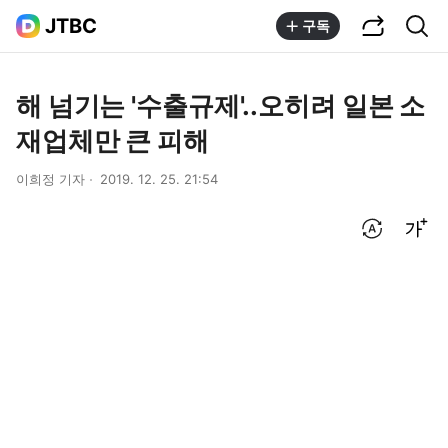
공유하기
통합검색
JTBC
구독
해 넘기는 '수출규제'..오히려 일본 소
재업체만 큰 피해
이희정 기자
2019. 12. 25. 21:54
번역 설정
글씨크기 조절하기