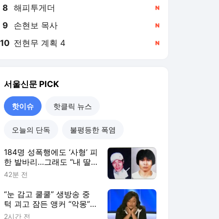
8
해피투게더
,신규
9
손현보 목사
,신규
10
전현무 계획 4
,신규
서울신문
PICK
핫이슈
핫클릭 뉴스
오늘의 단독
불평등한 폭염
184명 성폭행에도 ‘사형’ 피
한 발바리…그래도 “내 딸
은 소중해”[듣는 그날의 사
42분 전
건현장]
“눈 감고 쿨쿨” 생방송 중
턱 괴고 잠든 앵커 “악몽”…
응원 쏟아진 이유 [월드픽]
2시간 전