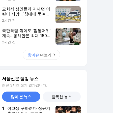
교회서 성인들과 지내던 어
린이 사망…“침대에 묶여
있었다” 목격자 진술
2시간 전
극한폭염 꺾여도 ‘찜통더위’
계속…동해안은 최대 150
㎜ 폭우
2시간 전
핫이슈
더보기
서울신문 랭킹 뉴스
최근 3시간 집계 결과입니다.
많이 본 뉴스
탐독한 뉴스
1
여고생 구하려다 장윤기