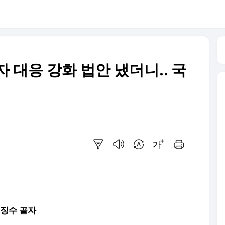
자 대응 강화 법안 냈더니.. 국
요약보기
음성으로 듣기
번역 설정
글씨크기 조절하기
인쇄하기
 징수 골자