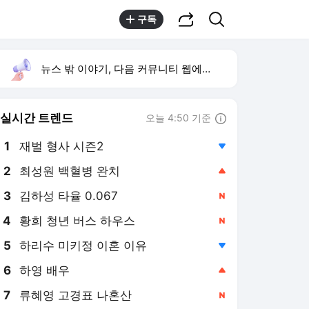
공유하기
검색
구독
뉴스 밖 이야기, 다음 커뮤니티 웹에서 보기
실시간 트렌드
오늘 4:50 기준
툴팁보기
1
재벌 형사 시즌2
,하락
2
최성원 백혈병 완치
,상승
3
김하성 타율 0.067
,신규
4
황희 청년 버스 하우스
,신규
5
하리수 미키정 이혼 이유
,하락
6
하영 배우
,상승
7
류혜영 고경표 나혼산
,신규