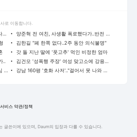
론사로 이동합니다.
'곰탕집 성추행' 아내 심경 "남편이 만졌다면.."
양준혁 전 여친, 사생활 폭로했다가..반전 결과
형
김한길 "폐 한쪽 없다..2주 동안 의식불명"
혼
갓 돌 지난 딸에 '풋고추' 먹인 비정한 엄마
..
김건모 '성폭행 주장' 여성 맞고소에 강용석 반응
"마사지했을 뿐"..세 자매 성폭행 인면수심 父
강남 160평 '호화 사저'.."걸어서 못 나와 불편"
서비스 약관/정책
 글쓴이에 있으며, Daum의 입장과 다를 수 있습니다.