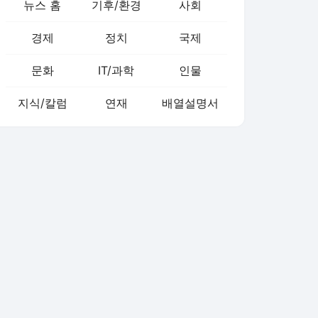
뉴스 홈
기후/환경
사회
경제
정치
국제
문화
IT/과학
인물
지식/칼럼
연재
배열설명서