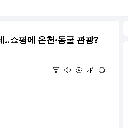
..쇼핑에 온천·동굴 관광?
요약보기
음성으로 듣기
번역 설정
글씨크기 조절하기
인쇄하기