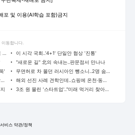
 재배포 및 이용(AI학습 포함)금지
 이동합니다.
민주 "내일 선거법 상정"..한국 "양대 악법 저지"
이 시각 국회..'4+1' 단일안 협상 '진통'
?
"새로운 길" 北의 속내는..판문점서 만나나
뚝'
무면허로 차 몰던 러시아인 뺑소니..2명 숨져
골프치고 오찬 즐겨도 재판은 못나와.."강제 구인"
해외 선진 사례 견학인데..쇼핑에 온천·동굴 관광?
까지
3조 원 몰린 '스타트업'.."미래 먹거리 찾아라"
서비스 약관/정책