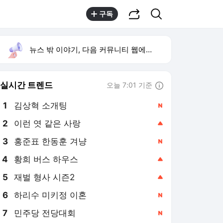
공유하기
검색
구독
뉴스 밖 이야기, 다음 커뮤니티 웹에서 보기
실시간 트렌드
오늘 7:01 기준
툴팁보기
1
김상혁 소개팅
,신규
2
이런 엿 같은 사랑
,상승
3
홍준표 한동훈 겨냥
,신규
4
황희 버스 하우스
,상승
5
재벌 형사 시즌2
,상승
6
하리수 미키정 이혼
,신규
7
민주당 전당대회
,신규