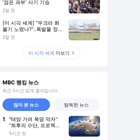
'검은 과부' 사기 기승
2일 전
[이 시각 세계] "우크라 화
물기 노렸나?"‥폭발물 장
착 드론 발견
2일 전
이 시각 세계
더보기
MBC 랭킹 뉴스
최근 3시간 집계 결과입니다.
많이 본 뉴스
탐독한 뉴스
1
"태양 가려 폭염 막자"
"최후의 수단, 프로젝트
헤일메리" [기후인사이
5시간 전
트 40 | 인싸M]