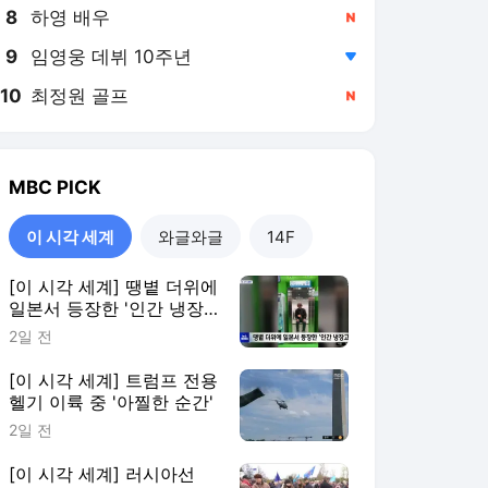
8
하영 배우
,신규
9
임영웅 데뷔 10주년
,하락
10
최정원 골프
,신규
MBC
PICK
이 시각 세계
와글와글
14F
[이 시각 세계] 땡볕 더위에
일본서 등장한 '인간 냉장
고'
2일 전
[이 시각 세계] 트럼프 전용
헬기 이륙 중 '아찔한 순간'
2일 전
[이 시각 세계] 러시아선