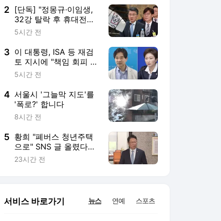
2
[단독] "정몽규·이임생,
32강 탈락 후 휴대전화
교체"‥압색 배경에 '증
5시간 전
거인멸'
3
이 대통령, ISA 등 재검
토 지시에 "책임 회피 국
정" vs "환영"
5시간 전
4
서울시 '그늘막 지도'를
'폭로?' 합니다
8시간 전
5
황희 "폐버스 청년주택
으로" SNS 글 올렸다가
"정부정책 아냐" 해명
23시간 전
서비스 바로가기
뉴스
연예
스포츠