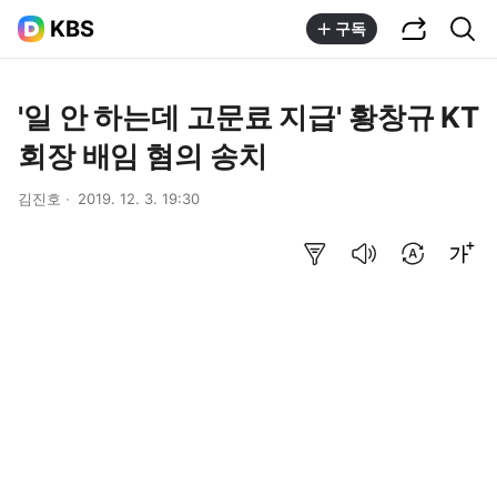
공유하기
통합검색
KBS
구독
'일 안 하는데 고문료 지급' 황창규 KT
회장 배임 혐의 송치
김진호
2019. 12. 3. 19:30
요약보기
음성으로 듣기
번역 설정
글씨크기 조절하기