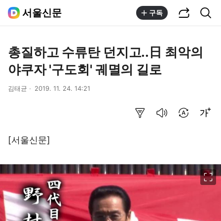
공유하기
통합검색
서울신문
구독
총질하고 수류탄 던지고..日 최악의
야쿠자 '구도회' 궤멸의 길로
김태균
2019. 11. 24. 14:21
요약보기
음성으로 듣기
번역 설정
글씨크기 조절하기
[서울신문]
이미지 크게 보기