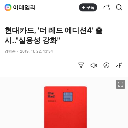
공유하기
통합검색
이데일리
구독
현대카드, '더 레드 에디션4' 출
시.."실용성 강화"
김범준
2019. 11. 22. 13:34
요약보기
음성으로 듣기
번역 설정
글씨크기 조절하기
이미지 크게 보기