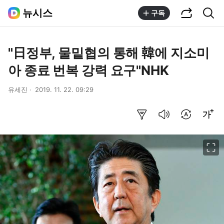
공유하기
통합검색
뉴시스
구독
"日정부, 물밑협의 통해 韓에 지소미
아 종료 번복 강력 요구"NHK
유세진
2019. 11. 22. 09:29
요약보기
음성으로 듣기
번역 설정
글씨크기 조절하기
이미지 크게 보기