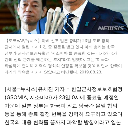
【도쿄=AP/뉴시스】아베 신조 일본 총리가 23일 도쿄 총리
관저에서 열린 기자회견 중 질문을 받고 있다.아베 총리는 한국
정부가 군사정보공유협정 '지소미아'를 종료한 것은 국가와 국가
간의 신뢰 관계를 훼손하는 조치"라고 말했다. 그는 “미국과
확실하게 연대해 지역의 평화와 안정을 확보할 것”이라면서 한국이
과거의 약속을 지키지 않았다고 비난했다. 2019.08.23.
[서울=뉴시스]유세진 기자 = 한일군사정보보호협정
(GSOMIA, 지소미아)가 23일 0시에 종료될 예정인
가운데 일본 정부는 한국과 외교 당국간 물밑 협의
등을 통해 종료 결정 번복을 강력히 요구하고 있으며
한국의 대응 변화를 끝까지 파악할 방침이라고 일본