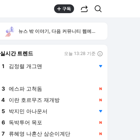
공유하기
검색
구독
뉴스 밖 이야기, 다음 커뮤니티 웹에서 보기
실시간 트렌드
오늘 13:28 기준
툴팁보기
1
김정렬 개그맨
,하락
2
1236회 로또 당첨 번호
,하락
3
에스파 고척돔
,신규
4
이란 호르무즈 재개방
,신규
5
박지민 아나운서
,하락
6
독박투어 목포
,신규
7
류혜영 나혼산 삼순이계단
,신규