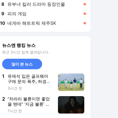
8
유부녀 킬러 드라마 등장인물
,신규
9
피의 게임
,신규
10
네게바 해트트릭 제주SK
,신규
뉴스엔 랭킹 뉴스
최근 3시간 집계 결과입니다.
많이 본 뉴스
1
유재석 입은 골프웨어
구매 문의 폭주, 허경환
하하 옆에 있었을 뿐인
3시간 전
데(놀뭐)
2
“차라리 불륜이면 좋았
을 텐데” ‘지금 불륜’ 김
혜수, 시체 처리반 된 인
7시간 전
플루언서