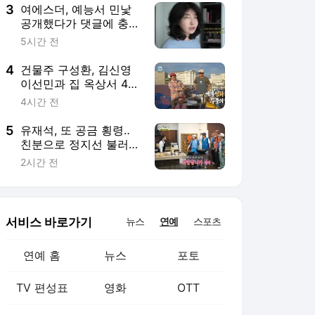
3
여에스더, 예능서 민낯
공개했다가 댓글에 충격
“눈 왜 저렇게 처졌냐
5시간 전
고”(에스더TV)
4
건물주 구성환, 김신영
이선민과 집 옥상서 41
만원 한우 파티 “화력이
4시간 전
성화봉송”(나혼산)
5
유재석, 또 공금 횡령‥
친분으로 정지선 불러놓
고 남은 회비 꿀꺽(놀뭐)
2시간 전
서비스 바로가기
뉴스
연예
스포츠
연예 홈
뉴스
포토
TV 편성표
영화
OTT