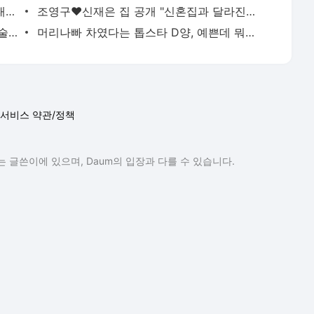
견미리 딸 이유비 집 공개, 입 벌어지는 대저택 "미국 아냐?"[결정적장면]
조영구♥신재은 집 공개 "신혼집과 달라진건 아들 성장 뿐" [결정적장면]
팝핀현준♥박애리, 마포 4층 집 공개 '예술가 부부의 집' [결정적장면]
머리나빠 차였다는 톱스타 D양, 예쁜데 뭐가 더 필요하지? [여의도 휴지통]
서비스 약관/정책
 글쓴이에 있으며, Daum의 입장과 다를 수 있습니다.