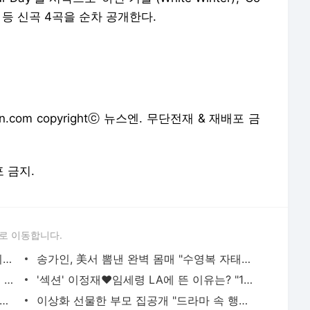
포에버) 등 신곡 4곡을 순차 공개한다.
.com copyrightⓒ 뉴스엔. 무단전재 & 재배포 금
포 금지.
로 이동합니다.
'제니장 맞아?' 김선아, 청량+러블리 비키니 자태[SNS★컷]
송가인, 美서 뽐낸 완벽 몸매 "수영복 자태도 여신급"[SNS★컷]
'섹시+파격' 한예슬, 가슴 사이 새긴 타투 공개[SNS★컷]
'섹션' 이정재♥임세령 LA에 뜬 이유는? "10억 원 주얼리 착용"
 보여 못 입던 수영복" 가희, 기립박수 부르는 몸매[SNS★컷]
이상화 선물한 부모 집공개 "드라마 속 행복한 집 느낌" [결정적장면]