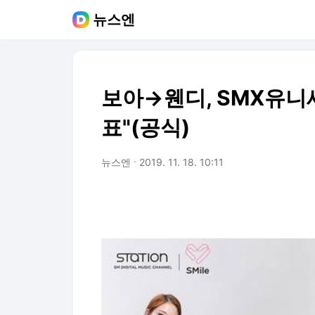
뉴스엔
보아→웬디, SMX유니세
표"(공식)
뉴스엔
2019. 11. 18. 10:11