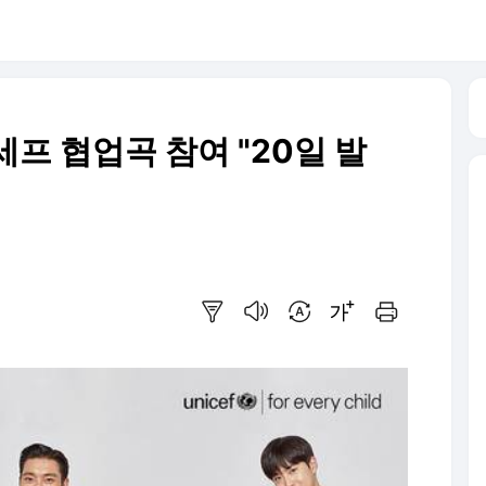
프 협업곡 참여 "20일 발
요약보기
음성으로 듣기
번역 설정
글씨크기 조절하기
인쇄하기