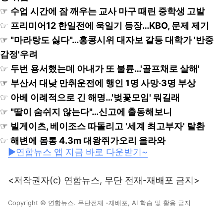
☞
수업 시간에 잠 깨우는 교사 마구 때린 중학생 고발
☞
프리미어12 한일전에 욱일기 등장…KBO, 문제 제기
☞
"마라탕도 싫다"…홍콩시위 대자보 갈등 대학가 '반중
감정'우려
☞
두번 용서했는데 아내가 또 불륜…'골프채로 살해'
☞
부산서 대낮 만취운전에 행인 1명 사망·3명 부상
☞
아베 이례적으로 긴 해명…'벚꽃모임' 뭐길래
☞
"딸이 숨쉬지 않는다"…신고에 출동해보니
☞
빌게이츠, 베이조스 따돌리고 '세계 최고부자' 탈환
☞
해변에 몸통 4.3m 대왕쥐가오리 올라와
▶연합뉴스 앱 지금 바로 다운받기~
<저작권자(c) 연합뉴스, 무단 전재-재배포 금지>
Copyright © 연합뉴스. 무단전재 -재배포, AI 학습 및 활용 금지