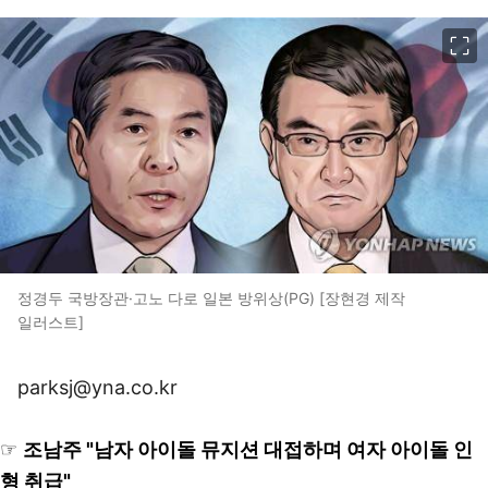
이미지 크게 보기
정경두 국방장관·고노 다로 일본 방위상(PG) [장현경 제작
일러스트]
parksj@yna.co.kr
☞
조남주 "남자 아이돌 뮤지션 대접하며 여자 아이돌 인
형 취급"