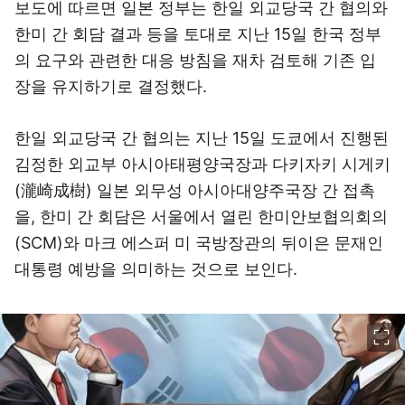
보도에 따르면 일본 정부는 한일 외교당국 간 협의와
한미 간 회담 결과 등을 토대로 지난 15일 한국 정부
의 요구와 관련한 대응 방침을 재차 검토해 기존 입
장을 유지하기로 결정했다.
한일 외교당국 간 협의는 지난 15일 도쿄에서 진행된
김정한 외교부 아시아태평양국장과 다키자키 시게키
(瀧崎成樹) 일본 외무성 아시아대양주국장 간 접촉
을, 한미 간 회담은 서울에서 열린 한미안보협의회의
(SCM)와 마크 에스퍼 미 국방장관의 뒤이은 문재인
대통령 예방을 의미하는 것으로 보인다.
이미지 크게 보기