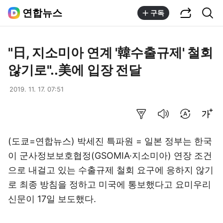
공유하기
통합검색
연합뉴스
구독
"日, 지소미아 연계 '韓수출규제' 철회
않기로"..美에 입장 전달
2019. 11. 17. 07:51
요약보기
음성으로 듣기
번역 설정
글씨크기 조절하기
(도쿄=연합뉴스) 박세진 특파원 = 일본 정부는 한국
이 군사정보보호협정(GSOMIA·지소미아) 연장 조건
으로 내걸고 있는 수출규제 철회 요구에 응하지 않기
로 최종 방침을 정하고 미국에 통보했다고 요미우리
신문이 17일 보도했다.