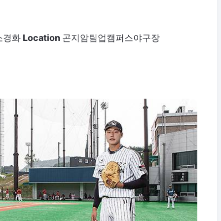
소경화
Location
곤지암팀업캠퍼스야구장