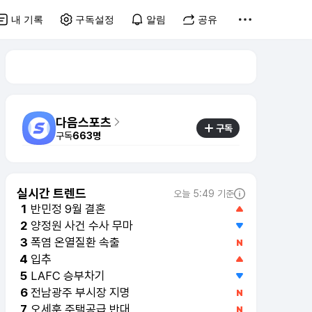
내 기록
구독설정
알림
공유
다음스포츠
구독
구독
663명
실시간 트렌드
오늘 5:49 기준
반민정 9월 결혼
1
양정원 사건 수사 무마
2
폭염 온열질환 속출
3
입추
4
LAFC 승부차기
5
전남광주 부시장 지명
6
오세훈 주택공급 반대
7