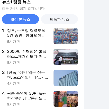
뉴스1 랭킹 뉴스
최근 3시간 집계 결과입니다.
많이 본 뉴스
탐독한 뉴스
1
정부, 소부장 협력모델
5건 승인…한화오션 등
'슈퍼을' 5곳 선정
5시간 전
2
2000억 수혈받은 홈플
러스…재개장보다 어려
운 '4주의 승부'
5시간 전
3
[단독]"이번 역은 신논
현, 토스역입니다"…서울
지하철에 토스 이름 새
4시간 전
겼다
4
찜통 폭염에 30만 몰린
한강수영장…"문신노출·
유해음원 막아달라"
9시간 전