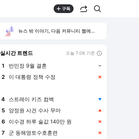
공유하기
검색
구독
뉴스 밖 이야기, 다음 커뮤니티 웹에서 보기
실시간 트렌드
오늘 7:08 기준
툴팁보기
1
반민정 9월 결혼
,유지
2
이 대통령 정책 수정
,신규
3
아란마레 우승
,상승
4
스트레이 키즈 컴백
,하락
5
양정원 사건 수사 무마
,상승
6
이수경 하루 술값 140만 원
,신규
7
군 동해영토수호훈련
,신규