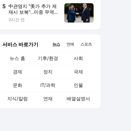
5
中관영지 "美가 추가 제
재시 보복"…미중 무역
갈등 확산은 제한적
3시간 전
서비스 바로가기
뉴스
연예
스포츠
뉴스 홈
기후/환경
사회
경제
정치
국제
문화
IT/과학
인물
지식/칼럼
연재
배열설명서