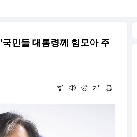
.."국민들 대통령께 힘모아 주
요약보기
음성으로 듣기
번역 설정
글씨크기 조절하기
인쇄하기