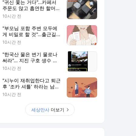
"귀신 쫓는 거다"…카페서
주문도 않고 흡연한 할머
니, 만류하자 '헛소리'
10시간 전
"부모님 포함 주변 모두에
게 비밀로 할 것"…출근길
문득 산 복권 1등 '대박'
10시간 전
"한국산 물은 변기 물로나
써라"… 지진 구호 생수 받
은 일본인 망발
10시간 전
"시누이 재취업한다고 퇴근
후 '조카 셔틀' 하라는 남
편…이게 맞나요?"
10시간 전
세상만사
더보기