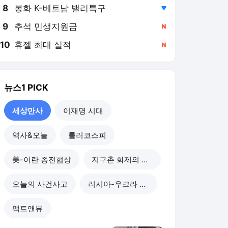
8
봉화 K-베트남 밸리특구
,하락
9
추석 민생지원금
,신규
10
휴젤 최대 실적
,신규
뉴스1
PICK
세상만사
이재명 시대
역사&오늘
롤러코스피
美-이란 종전협상
지구촌 화제의 뉴스
오늘의 사건사고
러시아-우크라 전쟁
팩트앤뷰