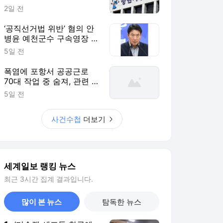
세계일보 랭킹 뉴스
최근 3시간 집계 결과입니다.
많이 본 뉴스
탐독한 뉴스
1
‘미슐랭 셰프들 한국에
왔다’…한식 배우러 10박
11일 방한
4시간 전
2
“명동엔 1000평 유니클
로, 공장엔 절반이 60
대”…K패션 ‘성장사다리’
10시간 전
흔들린다 [일상톡톡 플
러스]
3
최정윤, 윤소이 생선구
이집 방문… “조만간 건
물 하나 사냐”
6시간 전