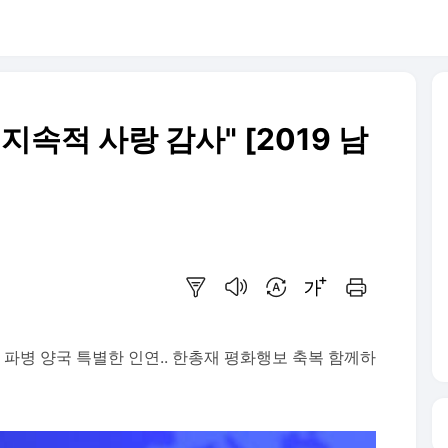
속적 사랑 감사" [2019 남
요약보기
음성으로 듣기
번역 설정
글씨크기 조절하기
인쇄하기
 파병 양국 특별한 인연.. 한총재 평화행보 축복 함께하