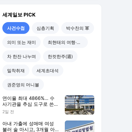
권준영의 머니볼
연이율 최대 4866%… 수
사기관을 추심 도구로 쓴
불법 대부업자 덜미 [사건
2일 전
수첩]
아내 가출에 성매매 여성
불러 술 마시고, 3개월 아
기 때려 숨지게 한 친부 [사
2일 전
건수첩]
‘공직선거법 위반’ 혐의 안
병윤 예천군수 구속영장 기
각 [사건수첩]
5일 전
폭염에 포항서 공공근로
70대 작업 중 숨져, 관련 사
업 전면 중단 [사건수첩]
5일 전
사건수첩
더보기