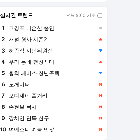
6
도깨비터
,신규
7
오디세이 줄거리
,신규
8
손현보 목사
,신규
9
강채연 단독 선두
,신규
10
여에스더 예능 민낯
,신규
세계일보
PICK
사건수첩
심층기획
박수찬의 軍
의미 또는 재미
최현태의 여행·와인홀릭
차 한잔 나누며
한컷한주(週)
밀착취재
세계초대석