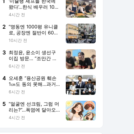
4
오세훈 “용산공원 훼손
1㎝도 동의 못해…과거
盧·文정부 원칙과도 배
6시간 전
치”
5
“얼굴엔 선크림, 그럼 머
리는?”…폭염에 달아오
른 두피 관리법
4시간 전
서비스 바로가기
뉴스
연예
스포츠
뉴스 홈
기후/환경
사회
경제
정치
국제
문화
IT/과학
인물
지식/칼럼
연재
배열설명서