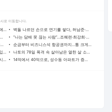
론사로 이동합니다.
월 2억 버는 워킹맘 김지선, 죽음의 문턱에서 깨달은 멈춤의 미학
벽돌 나르던 손으로 연기를 쌓다, 허남준·안보현·이도현의 굳은살 기록
면 5개” 임지연부터 이소라까지, 톱스타들의 살 안 찌는 루틴
“나는 담배 못 끊는 사람”…조혜련·최강희·김동완이 금연에 성공한 이유
수백억 벌어 떠난 여행, 엄정화·김종국·장윤정이 마주한 진짜 성공
순금부터 비즈니스석 항공권까지…통 크게 스태프 챙긴 소지섭·아이유·김우빈
“때로는 비굴해져야 한다”, 35억 빌딩 매입한 권성준 셰프의 자산 증식법
나토의 78일 폭격 속 살아남은 열한 살 소년은 어떻게 세계 1위가 됐나
통장 잔고 230억원보다 값진 거처, 소녀시대 유리가 제주 촌동네를 택한 이유
14억에서 40억으로, 성수동 아파트가 증명한 남궁민의 27년 공식
서비스 약관/정책