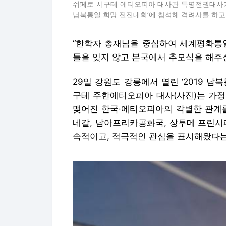
쉬페로 시구테 에티오피아 대사관 특명전권대사가 
남북통일 희망 전진대회’에 참석해 격려사를 하고
“한학자 총재님을 중심하여 세계평화통
들을 잊지 않고 본국에서 추모식을 해주
29일 강원도 강릉에서 열린 ‘2019 
구테 주한에티오피아 대사(사진)는 가정
맺어진 한국·에티오피아의 각별한 관계를
네갈, 남아프리카공화국, 상투메 프린시
속적이고, 적극적인 관심을 표시해왔다는