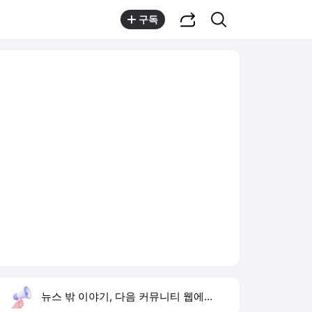
공유하기
검색
구독
뉴스 밖 이야기, 다음 커뮤니티 웹에서 보기
실시간 트렌드
오늘 9:00 기준
툴팁보기
1
고경표 나혼산 출연
,유지
2
재벌 형사 시즌2
,상승
3
허종식 시당위원장
,하락
4
우리 동네 전성시대
,상승
5
황희 폐버스 청년주택
,하락