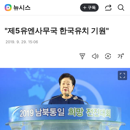
공유하기
통합검색
뉴시스
구독
"제5유엔사무국 한국유치 기원"
2019. 9. 29. 15:06
요약보기
음성으로 듣기
번역 설정
글씨크기 조절하기
이미지 크게 보기