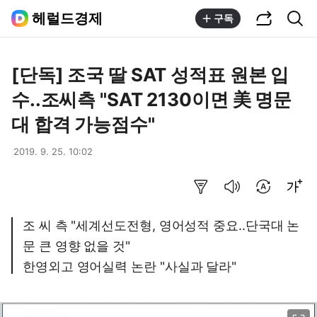
공유하기
통합검색
헤럴드경제
구독
[단독] 조국 딸 SAT 성적표 원본 입
수..조씨측 "SAT 2130이면 美 명문
대 합격 가능점수"
2019. 9. 25. 10:02
요약보기
음성으로 듣기
번역 설정
글씨크기 조절하기
조 씨 측 "세계선도전형, 영어성적 중요..단국대 논
문 큰 영향 없을 것"
한영외고 영어실력 논란 "사실과 달라"
이미지 크게 보기