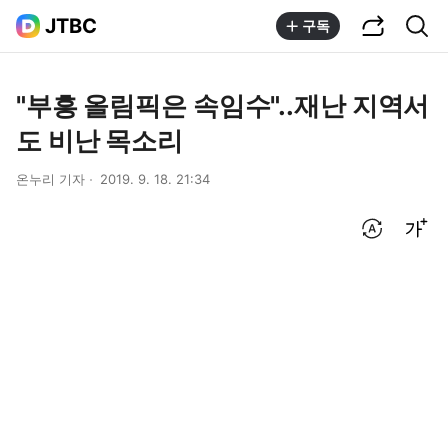
공유하기
통합검색
JTBC
구독
"부흥 올림픽은 속임수"..재난 지역서
도 비난 목소리
온누리 기자
2019. 9. 18. 21:34
번역 설정
글씨크기 조절하기