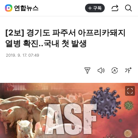
공유하기
통합검색
연합뉴스
구독
[2보] 경기도 파주서 아프리카돼지
열병 확진..국내 첫 발생
2019. 9. 17. 07:49
요약보기
음성으로 듣기
번역 설정
글씨크기 조절하기
이미지 크게 보기