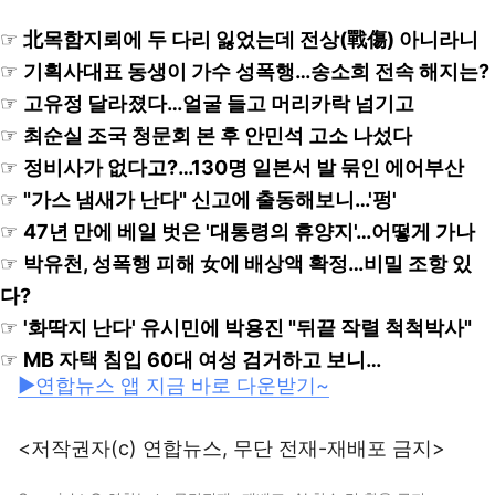
☞
北목함지뢰에 두 다리 잃었는데 전상(戰傷) 아니라니
☞
기획사대표 동생이 가수 성폭행…송소희 전속 해지는?
☞
고유정 달라졌다…얼굴 들고 머리카락 넘기고
☞
최순실 조국 청문회 본 후 안민석 고소 나섰다
☞
정비사가 없다고?…130명 일본서 발 묶인 에어부산
☞
"가스 냄새가 난다" 신고에 출동해보니…'펑'
☞
47년 만에 베일 벗은 '대통령의 휴양지'…어떻게 가나
☞
박유천, 성폭행 피해 女에 배상액 확정…비밀 조항 있
다?
☞
'화딱지 난다' 유시민에 박용진 "뒤끝 작렬 척척박사"
☞
MB 자택 침입 60대 여성 검거하고 보니…
▶연합뉴스 앱 지금 바로 다운받기~
<저작권자(c) 연합뉴스, 무단 전재-재배포 금지>