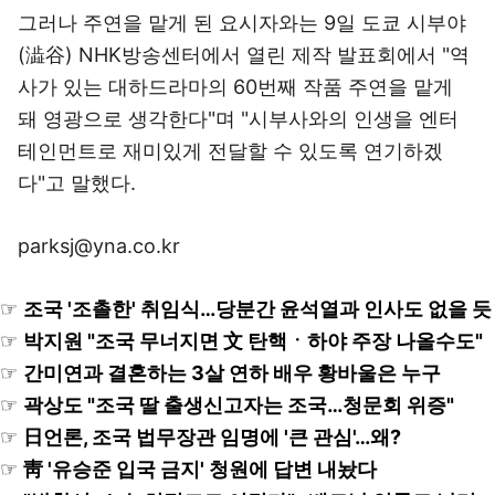
그러나 주연을 맡게 된 요시자와는 9일 도쿄 시부야
(澁谷) NHK방송센터에서 열린 제작 발표회에서 "역
사가 있는 대하드라마의 60번째 작품 주연을 맡게
돼 영광으로 생각한다"며 "시부사와의 인생을 엔터
테인먼트로 재미있게 전달할 수 있도록 연기하겠
다"고 말했다.
parksj@yna.co.kr
☞
조국 '조촐한' 취임식…당분간 윤석열과 인사도 없을 듯
☞
박지원 "조국 무너지면 文 탄핵ㆍ하야 주장 나올수도"
☞
간미연과 결혼하는 3살 연하 배우 황바울은 누구
☞
곽상도 "조국 딸 출생신고자는 조국…청문회 위증"
☞
日언론, 조국 법무장관 임명에 '큰 관심'…왜?
☞
靑 '유승준 입국 금지' 청원에 답변 내놨다