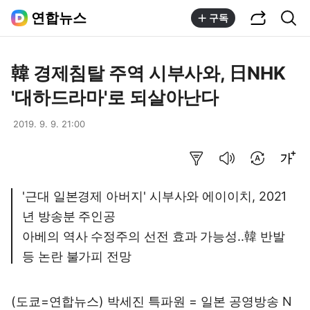
공유하기
통합검색
연합뉴스
구독
韓 경제침탈 주역 시부사와, 日NHK
'대하드라마'로 되살아난다
2019. 9. 9. 21:00
요약보기
음성으로 듣기
번역 설정
글씨크기 조절하기
'근대 일본경제 아버지' 시부사와 에이이치, 2021
년 방송분 주인공
아베의 역사 수정주의 선전 효과 가능성..韓 반발
등 논란 불가피 전망
(도쿄=연합뉴스) 박세진 특파원 = 일본 공영방송 N