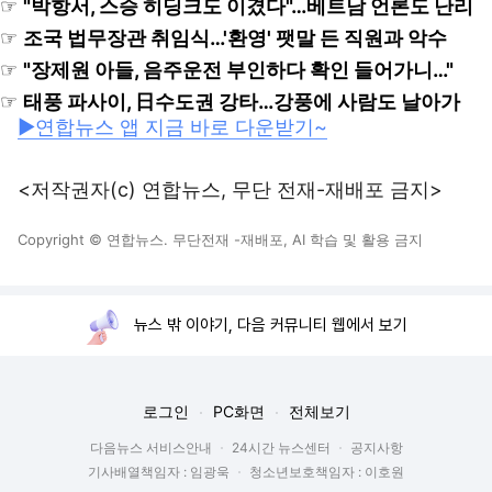
☞
"박항서, 스승 히딩크도 이겼다"…베트남 언론도 난리
☞
조국 법무장관 취임식…'환영' 팻말 든 직원과 악수
☞
"장제원 아들, 음주운전 부인하다 확인 들어가니…"
☞
태풍 파사이, 日수도권 강타…강풍에 사람도 날아가
▶연합뉴스 앱 지금 바로 다운받기~
<저작권자(c) 연합뉴스, 무단 전재-재배포 금지>
Copyright © 연합뉴스. 무단전재 -재배포, AI 학습 및 활용 금지
뉴스 밖 이야기, 다음 커뮤니티 웹에서 보기
로그인
PC화면
전체보기
다음뉴스 서비스안내
24시간 뉴스센터
공지사항
기사배열책임자 : 임광욱
청소년보호책임자 : 이호원