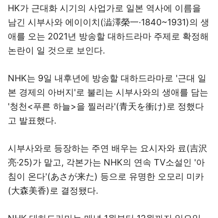
HK가 근대화 시기의 사업가로 일본 역사에 이름을
남긴 시부사와 에이이치(澁澤榮一·1840~1931)의 생
애를 오는 2021년 방송할 대하드라마 주제로 확정해
논란이 일 것으로 보인다.
NHK는 9일 내후년에 방송할 대하드라마로 '근대 일
본 경제의 아버지'로 불리는 시부사와의 생애를 담는
'청천<푸른 하늘>을 찔러라'(青天を衝け)로 정했다
고 발표했다.
시부사와로 등장하는 주연 배우는 요시자와 료(吉沢
亮·25)가 맡고, 각본가는 NHK의 연속 TV소설인 '아
침이 온다'(あさが来た) 등으로 유명한 오모리 미카
(大森美香)로 결정됐다.