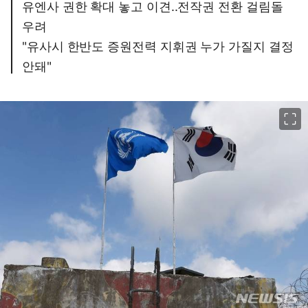
유엔사 권한 확대 놓고 이견..전작권 전환 걸림돌
우려
"유사시 한반도 증원전력 지휘권 누가 가질지 결정
안돼"
이미지 크게 보기