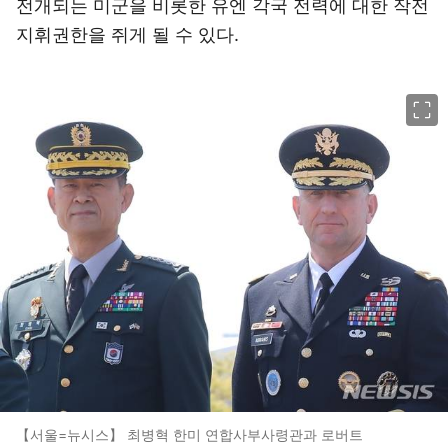
전개되는 미군을 비롯한 유엔 각국 전력에 대한 작전
지휘권한을 쥐게 될 수 있다.
이미지 크게 보기
【서울=뉴시스】 최병혁 한미 연합사부사령관과 로버트