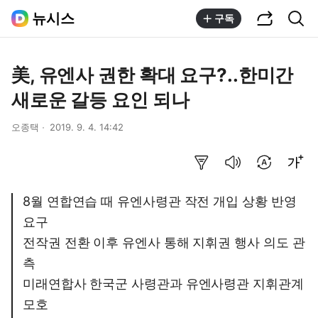
공유하기
통합검색
뉴시스
구독
美, 유엔사 권한 확대 요구?..한미간
새로운 갈등 요인 되나
오종택
2019. 9. 4. 14:42
요약보기
음성으로 듣기
번역 설정
글씨크기 조절하기
8월 연합연습 때 유엔사령관 작전 개입 상황 반영
요구
전작권 전환 이후 유엔사 통해 지휘권 행사 의도 관
측
미래연합사 한국군 사령관과 유엔사령관 지휘관계
모호