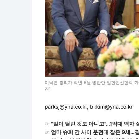
이낙연 총리가 작년 8월 방한한 일한친선협회 가
진]
parksj@yna.co.kr, bkkim@yna.co.kr
☞
"발이 달린 것도 아니고"…1억대 백자
☞
엄마 슈퍼 간 사이 운전대 잡은 9세…