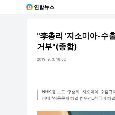
연합뉴스
"李총리 '지소미아-수출
거부"(종합)
2019. 9. 3. 18:02
NHK 등 보도..李총리 "지소미아-수출규
아베 "징용문제 해결 최우선..한국이 해