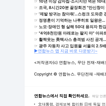
☞
10년 이상 감자칩·소시지만 먹은 10대
☞
조국, 8시간20분 끝장회견 "만신창이
☞
'제발 방귀는 참아줘'…스컹크 도와준
☞
정명훈이 기억하는 나루히토 일왕은…
☞
노모·장애인 형 살해 50대 용의자 한강
☞
"4억8천만원 아래로는 팔지 마" 아파
☞
활짝웃는 美텍사스 총격범 사진 공개…
☞
광주 자동차 사고 입원율 서울의 2.5
▶연합뉴스 앱 지금 바로 다운받기~
<저작권자(c) 연합뉴스, 무단 전재-재배
Copyright © 연합뉴스. 무단전재 -재배
연합뉴스에서 직접 확인하세요.
해당 언
文대통령, 