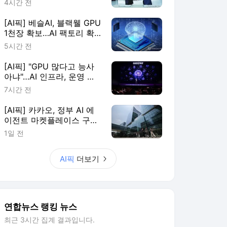
4시간 전
[AI픽] 베슬AI, 블랙웰 GPU
1천장 확보…AI 팩토리 확
장
5시간 전
[AI픽] "GPU 많다고 능사
아냐"…AI 인프라, 운영 효
율이 판가름
7시간 전
[AI픽] 카카오, 정부 AI 에
이전트 마켓플레이스 구축
한다
1일 전
AI픽
더보기
연합뉴스 랭킹 뉴스
최근 3시간 집계 결과입니다.