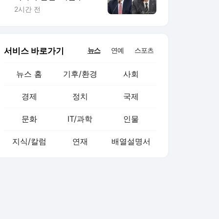
종오 징계절차 개시
2시간 전
서비스 바로가기
뉴스
연예
스포츠
뉴스 홈
기후/환경
사회
경제
정치
국제
문화
IT/과학
인물
지식/칼럼
연재
배열설명서