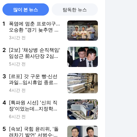
많이 본 뉴스
탐독한 뉴스
1
폭염에 멈춘 프로야구…
오승환 "경기 늦추면 귀
가·이동도 문제"
3시간 전
2
[2보] '채상병 순직책임'
임성근 前사단장 2심도
징역 3년
5시간 전
3
[르포] 갓 구운 빵·신선
과일…임시휴업 종료에
기대감 가득 홈플러스
4시간 전
4
[특파원 시선] '신의 직
장'이었는데…지정학적
격변에 몸살앓는 EU집
6시간 전
행위
5
[속보] 국힘 윤리위, '돌
려차기 발언' 서범수·진