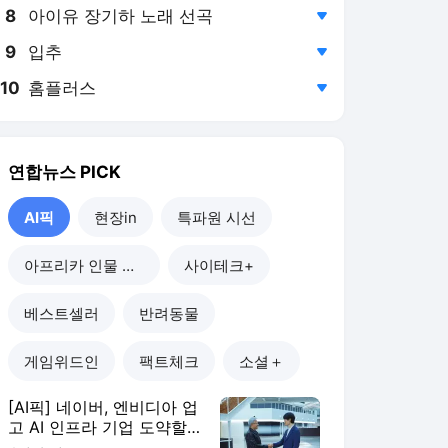
8
아이유 장기하 노래 선곡
,하락
9
입추
,하락
10
홈플러스
,하락
연합뉴스
PICK
AI픽
현장in
특파원 시선
아프리카 인물 열전
사이테크+
베스트셀러
반려동물
게임위드인
팩트체크
소셜＋
[AI픽] 네이버, 엔비디아 업
고 AI 인프라 기업 도약할
까