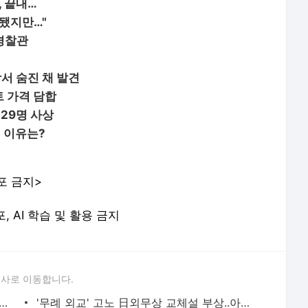
, 끝내…
 됐지만…"
 경찰관
서 숨진 채 발견
트 가격 담합
29명 사상
배 이유는?
포 금지>
포, AI 학습 및 활용 금지
론사로 이동합니다.
경제보복 합리화 日에 독일 언급하며 "정직하라" 일침(종합)
'무례 외교' 고노 日외무상 교체설 부상..아베, 11일 개각