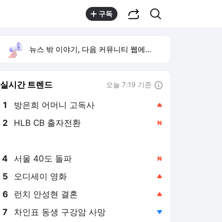
공유하기
검색
구독
뉴스 밖 이야기, 다음 커뮤니티 웹에서 보기
실시간 트렌드
오늘 7:19 기준
툴팁보기
1
방은희 어머니 고독사
,상승
2
HLB CB 출자전환
,신규
3
하영 증조부 고종 진료
,신규
4
서울 40도 돌파
,신규
5
오디세이 영화
,상승
6
런치 안성현 결혼
,상승
7
차인표 동생 구강암 사망
,하락