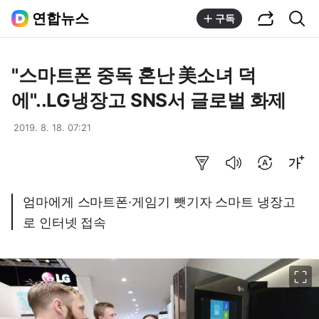
공유하기
통합검색
연합뉴스
구독
"스마트폰 중독 혼난 美소녀 덕
에"..LG냉장고 SNS서 글로벌 화제
2019. 8. 18. 07:21
요약보기
음성으로 듣기
번역 설정
글씨크기 조절하기
엄마에게 스마트폰·게임기 뺏기자 스마트 냉장고
로 인터넷 접속
이미지 크게 보기