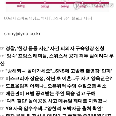
LG전자 스마트 냉장고 역사 [LG전자 공식 블로그 제공]
shiny@yna.co.kr
☞
경찰, '한강 몸통 시신' 사건 피의자 구속영장 신청
☞
'앙숙' 프랑스 래퍼들, 스위스서 공개 격투 벌이려다 무
산
☞
"방해되니 돌아가세요"…SNS에 고발된 촬영장 '민폐'
☞
미스코리아 장윤정, 작년 초 이혼…두 자녀 양육권은?
☞
도쿄올림픽 어쩌나…오픈워터 수영 수질오염 취소
☞
애완견이 표범 공격받는 주인 목숨 걸고 구해
☞
'다리 절단' 놀이공원 사고 메뉴얼 제대로 지켜졌나
☞
YG 사옥 압수수색…"양현석 도박자금 출처 확인"
☞
환자 묶은 뒤 정신병 약 먹이고 폭행한 요양병원 대표