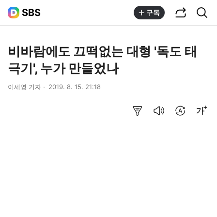
공유하기
통합검색
SBS
구독
비바람에도 끄떡없는 대형 '독도 태
극기', 누가 만들었나
이세영 기자
2019. 8. 15. 21:18
요약보기
음성으로 듣기
번역 설정
글씨크기 조절하기