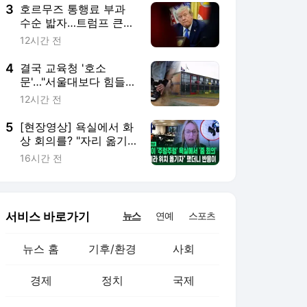
3
호르무즈 통행료 부과
수순 밟자…트럼프 큰소
리치더니
12시간 전
4
결국 교육청 '호소
문'…"서울대보다 힘들
어" 애타는 부모
12시간 전
5
[현장영상] 욕실에서 화
상 회의를? "자리 옮기
자" 했더니 시의원 보인
16시간 전
반응
서비스 바로가기
뉴스
연예
스포츠
뉴스 홈
기후/환경
사회
경제
정치
국제