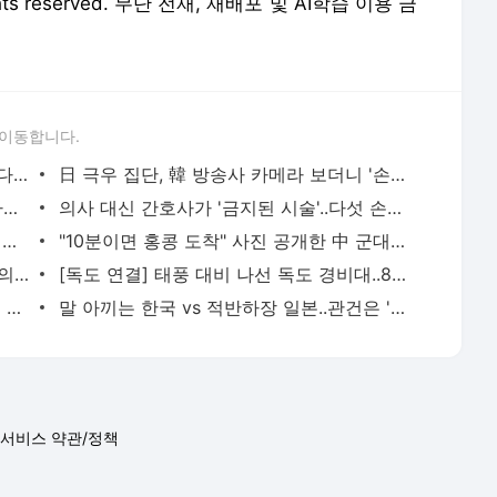
 rights reserved. 무단 전재, 재배포 및 AI학습 이용 금
 이동합니다.
[SBS 여론조사] 日 경제보복 대응.."잘한다 56.2% vs 못한다 38.3%"
日 극우 집단, 韓 방송사 카메라 보더니 '손짓'..도발 발언
조국 "자랑스럽지도 부끄럽지도 않다"..사노맹 사건 무엇?
의사 대신 간호사가 '금지된 시술'..다섯 손가락 잃은 아이
'인상착의 비슷' 엉뚱한 사람에 테이저건 쏜 경찰의 해명
"10분이면 홍콩 도착" 사진 공개한 中 군대..SNS로 위협
"어디가 어떻게 혐한적?" DHC 텔레비전의 적반하장 반박문
[독도 연결] 태풍 대비 나선 독도 경비대..8·15 행사 취소
[영상] "끝까지 싸워다오" 한지민, 위안부 기림식 편지 읽다 '울컥'
말 아끼는 한국 vs 적반하장 일본..관건은 '日의 선택'
서비스 약관/정책