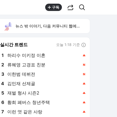
공유하기
검색
구독
뉴스 밖 이야기, 다음 커뮤니티 웹에서 보기
실시간 트렌드
오늘 1:18 기준
툴팁보기
1
하리수 미키정 이혼
,상승
2
류혜영 고경표 친분
,신규
3
이한범 데뷔전
,신규
4
김민재 선제골
,상승
5
재벌 형사 시즌2
,상승
6
황희 폐버스 청년주택
,상승
7
이런 엿 같은 사랑
,상승