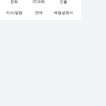
문화
IT/과학
인물
지식/칼럼
연재
배열설명서