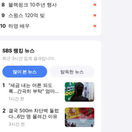
8
블랙핑크 10주년 행사
,신규
9
스윙스 120억 빚
,신규
10
하영 배우
,신규
SBS 랭킹 뉴스
최근 3시간 집계 결과입니다.
많이 본 뉴스
탐독한 뉴스
1
"세금 내는 어른 되도
록…간곡히 부탁" 엄마
의 호소문 [뉴스토리]
1시간 전
2
결국 500m 차단벽 둘렀
다…6만 명 몰려간 이유
3시간 전