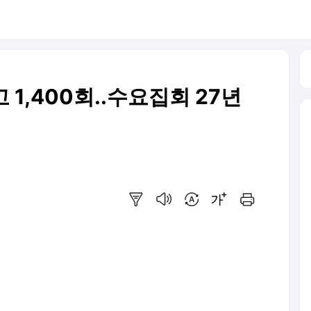
고 1,400회..수요집회 27년
요약보기
음성으로 듣기
번역 설정
글씨크기 조절하기
인쇄하기