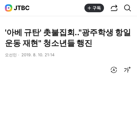
공유하기
통합검색
JTBC
구독
'아베 규탄' 촛불집회.."광주학생 항일
운동 재현" 청소년들 행진
오선민
2019. 8. 10. 21:14
번역 설정
글씨크기 조절하기