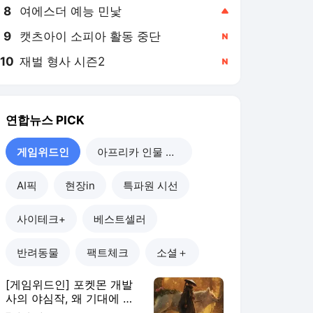
8
여에스더 예능 민낯
,상승
9
캣츠아이 소피아 활동 중단
,신규
10
재벌 형사 시즌2
,신규
연합뉴스
PICK
게임위드인
아프리카 인물 열전
AI픽
현장in
특파원 시선
사이테크+
베스트셀러
반려동물
팩트체크
소셜＋
[게임위드인] 포켓몬 개발
사의 야심작, 왜 기대에 못
미쳤나