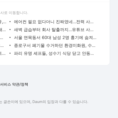
론사로 이동합니다.
이임생이 밝힌 홍명보 선임 내막…"정몽규, TD판단 믿는다고 해"(종합) | 연합뉴스
에어컨 필요 없다더니 진짜였네…전력 사용량으로 본 냉방 도시 | 연합뉴스
천안 교회서 지내던 11세 사망…경찰, 학대치사 여부 수사(종합) | 연합뉴스
새벽 급습부터 회사 탈출까지…유튜브 사로잡은 '날것'의 일상 | 연합뉴스
고령 도전 119세…"오래 살려면 일하고 건강하게 먹어라" | 연합뉴스
서울 면목동서 60대 남성 2명 흉기에 숨져…지인 사이 추정(종합) | 연합뉴스
'김부장' 제작사 판타지오 회장, 자본시장법 위반 혐의 피소 | 연합뉴스
종로구서 폐기물 수거하던 환경미화원, 수거차에 치여 숨져 | 연합뉴스
호흡곤란 생후 2일 신생아, 경찰 에스코트로 생명 구해 | 연합뉴스
파리 유명 셰프들, 성수기 식당 닫고 안동서 한식 배운다 | 연합뉴스
서비스 약관/정책
 글쓴이에 있으며, Daum의 입장과 다를 수 있습니다.