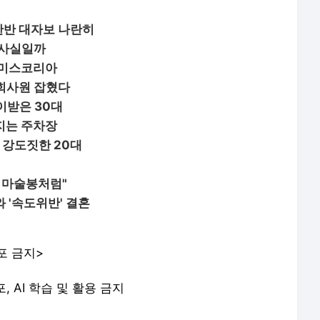
찬반 대자보 나란히
…사실일까
 미스코리아
 회사원 잡혔다
이받은 30대
지는 주차장
 강도짓한 20대
 마술봉처럼"
 '속도위반' 결혼
포 금지>
포, AI 학습 및 활용 금지