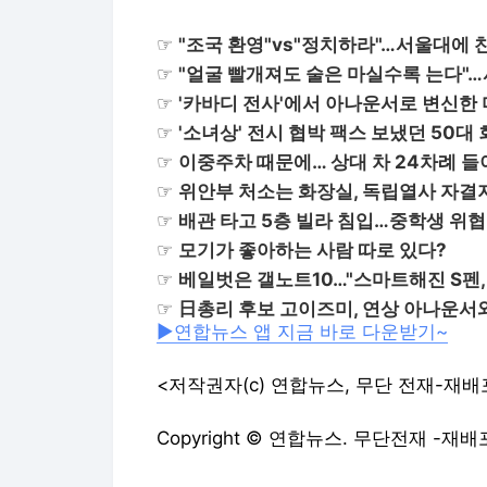
☞
"조국 환영"vs"정치하라"…서울대에 
☞
"얼굴 빨개져도 술은 마실수록 는다"
☞
'카바디 전사'에서 아나운서로 변신한
☞
'소녀상' 전시 협박 팩스 보냈던 50대
☞
이중주차 때문에… 상대 차 24차례 들
☞
위안부 처소는 화장실, 독립열사 자결
☞
배관 타고 5층 빌라 침입…중학생 위협
☞
모기가 좋아하는 사람 따로 있다?
☞
베일벗은 갤노트10…"스마트해진 S펜,
☞
日총리 후보 고이즈미, 연상 아나운서와
▶연합뉴스 앱 지금 바로 다운받기~
<저작권자(c) 연합뉴스, 무단 전재-재배
Copyright © 연합뉴스. 무단전재 -재배