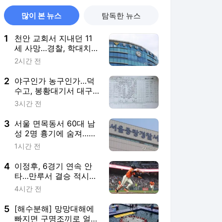
많이 본 뉴스
탐독한 뉴스
1
천안 교회서 지내던 11
세 사망…경찰, 학대치사
여부 수사(종합)
2시간 전
2
야구인가 농구인가…덕
수고, 봉황대기서 대구
북구SC에 42-0 승리
3시간 전
3
서울 면목동서 60대 남
성 2명 흉기에 숨져…지
인 사이 추정(종합)
1시간 전
4
이정후, 6경기 연속 안
타…만루서 결승 적시타
(종합)
4시간 전
5
[해수분해] 망망대해에
빠지면 구명조끼로 얼마