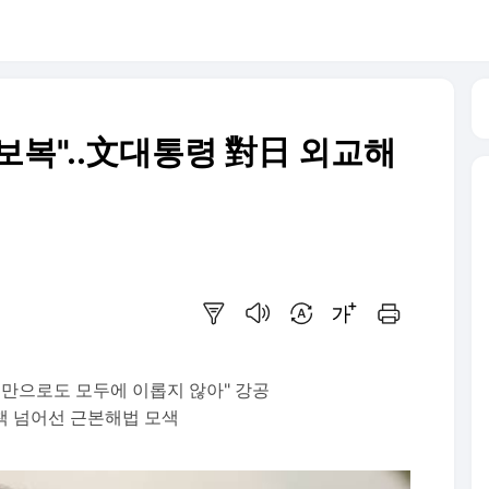
보복"..文대통령 對日 외교해
요약보기
음성으로 듣기
번역 설정
글씨크기 조절하기
인쇄하기
치만으로도 모두에 이롭지 않아" 강공
책 넘어선 근본해법 모색