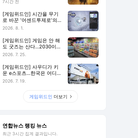
7시간 전
[게임위드인] 시간을 무기
로 바꾼 '어센드투제로'의
실험
2026. 8. 1.
[게임위드인] 게임은 안 해
도 굿즈는 산다…2030이
게임에 남는 법
2026. 7. 25.
[게임위드인] 사우디가 키
운 e스포츠…한국은 어디에
있나
2026. 7. 19.
게임위드인
더보기
연합뉴스 랭킹 뉴스
최근 3시간 집계 결과입니다.