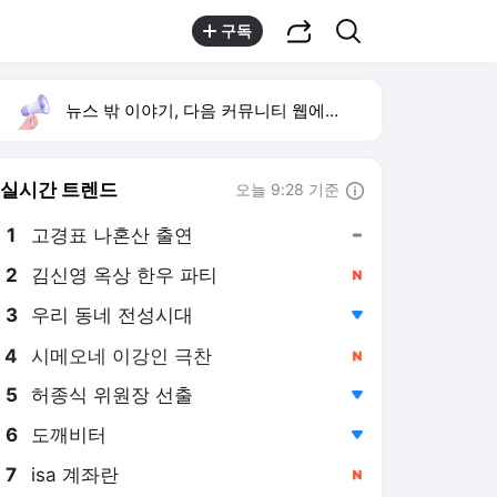
공유하기
검색
구독
뉴스 밖 이야기, 다음 커뮤니티 웹에서 보기
실시간 트렌드
오늘 9:28 기준
툴팁보기
1
고경표 나혼산 출연
,유지
2
김신영 옥상 한우 파티
,신규
3
우리 동네 전성시대
,하락
4
시메오네 이강인 극찬
,신규
5
허종식 위원장 선출
,하락
6
도깨비터
,하락
7
isa 계좌란
,신규