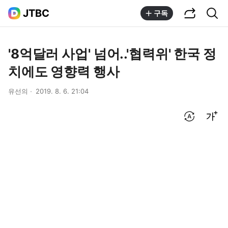
공유하기
통합검색
JTBC
구독
'8억달러 사업' 넘어..'협력위' 한국 정
치에도 영향력 행사
유선의
2019. 8. 6. 21:04
번역 설정
글씨크기 조절하기