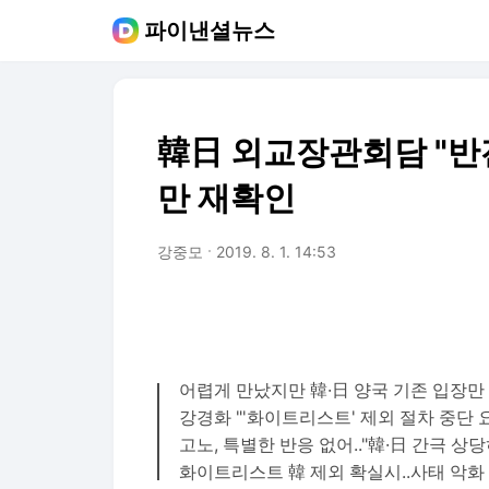
파이낸셜뉴스
韓日 외교장관회담 "반전
만 재확인
강중모
2019. 8. 1. 14:53
어렵게 만났지만 韓·日 양국 기존 입장만
강경화 "'화이트리스트' 제외 절차 중단 
고노, 특별한 반응 없어.."韓·日 간극 상당
화이트리스트 韓 제외 확실시..사태 악화