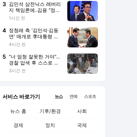
3
김민석 삼전닉스 레버리
지 책임론에..김용 "정청
래, 李 비난한 것"
1시간 전
4
정청래 측 '김민석·김동
연' 매개로 李대통령 공
세?
4시간 전
5
"너 엄청 잘못한 거야"…
경찰 압색 후 스스로 목
숨 끊은 10대, 유족 국가
3시간 전
배상 소송
서비스 바로가기
뉴스
연예
스포츠
뉴스 홈
기후/환경
사회
경제
정치
국제