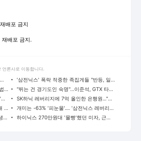
-재배포 금지
및 재배포 금지.
 언론사로 이동합니다.
 아파트 방화사건 수사팀장 숨진 채 발견…사망 경위 조사
'삼전닉스' 폭락 적중한 족집게들 "반등, 일회성 아니다"면서... AI 과잉투자엔 '우려'
황정민 사생활 논란, '77번 통화' 기록에 법조계 주목
"뛰는 건 경기도인 숙명"…이준석, GTX 타고 국회 출근길 "1시간 6분 걸렸다"
日 유명 영화배우, 자택서 숨진 채 발견…'마약투약 혐의'
SK하닉 레버리지에 7억 올인한 은행원..."한 달 만에 5억 증발" 멘붕
경기 광주 아파트 화단서 40대 女 숨진 채 발견…시신 옆엔 '이불'
개미는 -63% '피눈물'.... '삼전닉스 레버리지' 운용사, 얼마 벌었나 봤더니
세 번 결혼 후 싱글 된 이아현…"어렸고, 생각도 짧았다"
하이닉스 270만원대 '몰빵'했던 미자, 근황 질문에 "지금 털면 죽어요"