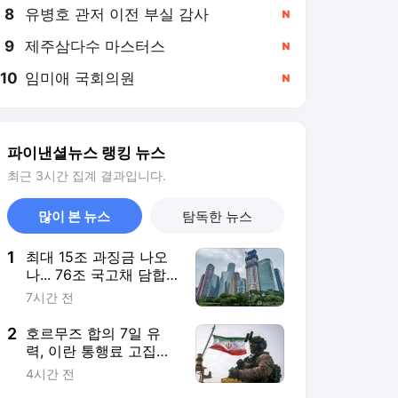
8
유병호 관저 이전 부실 감사
,신규
9
제주삼다수 마스터스
,신규
10
임미애 국회의원
,신규
파이낸셜뉴스 랭킹 뉴스
최근 3시간 집계 결과입니다.
많이 본 뉴스
탐독한 뉴스
1
최대 15조 과징금 나오
나... 76조 국고채 담합
심판대 오른다
7시간 전
2
호르무즈 합의 7일 유
력, 이란 통행료 고집에
협상 확률 '반반'
4시간 전