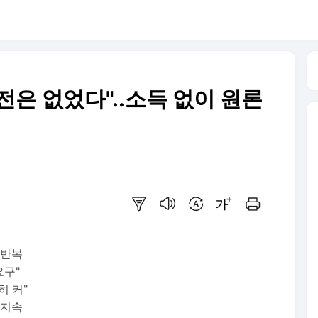
은 없었다"..소득 없이 원론
요약보기
음성으로 듣기
번역 설정
글씨크기 조절하기
인쇄하기
 반복
요구"
히 커"
 지속