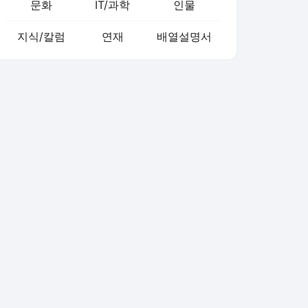
문화
IT/과학
인물
지식/칼럼
연재
배열설명서