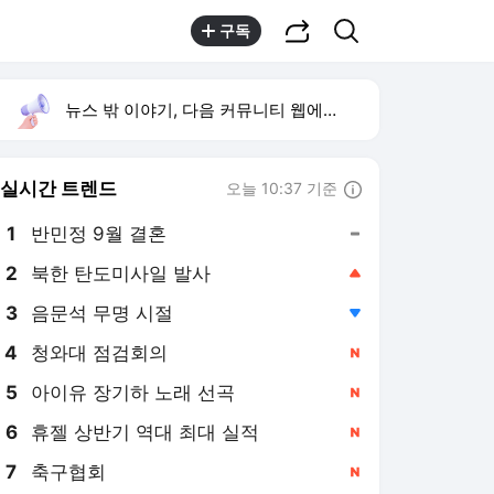
공유하기
검색
구독
뉴스 밖 이야기, 다음 커뮤니티 웹에서 보기
실시간 트렌드
오늘 10:37 기준
툴팁보기
1
반민정 9월 결혼
,유지
2
북한 탄도미사일 발사
,상승
3
음문석 무명 시절
,하락
4
청와대 점검회의
,신규
5
아이유 장기하 노래 선곡
,신규
6
휴젤 상반기 역대 최대 실적
,신규
7
축구협회
,신규