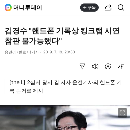
공유하기
통합검색
머니투데이
구독
김경수 "핸드폰 기록상 킹크랩 시연
참관 불가능했다"
송민경 (변호사)기자
2019. 7. 18. 20:30
요약보기
음성으로 듣기
번역 설정
글씨크기 조절하기
[the L] 2심서 당시 김 지사 운전기사의 핸드폰 기
록 근거로 제시
이미지 크게 보기