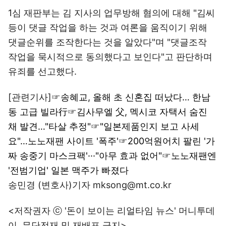
1심 재판부는 김 지사의 업무방해 혐의에 대해 "김씨
등이 댓글 작업을 하는 것과 여론을 움직이기 위해
댓글순위를 조작한다는 것을 알았다"며 "댓글조작
작업을 묵시적으로 동의했다고 보인다"고 판단하며
유죄를 선고했다.
[관련기사]☞
송혜교, 올해 초 신혼집 떠났다… 한남
동 고급 빌라行
☞
김사무엘 父, 멕시코 자택서 숨진
채 발견…"타살 추정"
☞
"일본제품인지 보고 사세
요"…노노재팬 사이트 '폭주'
☞
200억원어치 팔린 '가
짜 송중기 마스크팩'···"아무 효과 없어"
☞
노노재팬엔
'전범기업' 일본 맥주가 빠졌다
송민경 (변호사)기자 mksong@mt.co.kr
<저작권자 ⓒ '돈이 보이는 리얼타임 뉴스' 머니투데
이, 무단전재 및 재배포 금지>