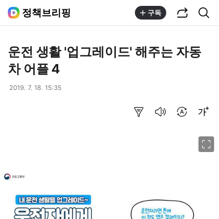
공유하기
통합검색
정책브리핑
구독
운전 생활 '업그레이드' 해주는 자동
차 어플 4
2019. 7. 18. 15:35
요약보기
음성으로 듣기
번역 설정
글씨크기 조절하기
이미지 크게 보기