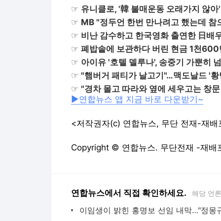
☞
유니클로, '韓 불매운동 오래가지 않아'
☞
MB "정두언 한번 만나려고 했는데 참
☞
비난 감수하고 한국영화 출연한 日배우
☞
폐밥솥에 보관하다 버린 현금 1천60
☞
아이유 '호텔 델루나', 송중기 가뿐히 
☞
"햄버거 패티가 날고기"…맥도날드 '황
☞
"경차 몰고 따라와 옆에 세우고는 창문
▶연합뉴스 앱 지금 바로 다운받기~
<저작권자(c) 연합뉴스, 무단 전재-재배
Copyright © 연합뉴스. 무단전재 -재배
연합뉴스에서 직접 확인하세요.
해당 언