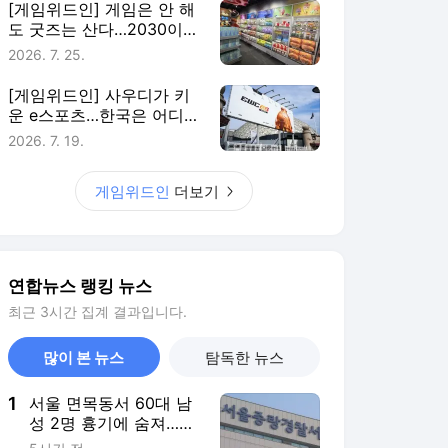
[게임위드인] 게임은 안 해
도 굿즈는 산다…2030이
게임에 남는 법
2026. 7. 25.
[게임위드인] 사우디가 키
운 e스포츠…한국은 어디에
있나
2026. 7. 19.
게임위드인
더보기
연합뉴스 랭킹 뉴스
최근 3시간 집계 결과입니다.
많이 본 뉴스
탐독한 뉴스
1
서울 면목동서 60대 남
성 2명 흉기에 숨져…지
인 사이 추정(종합)