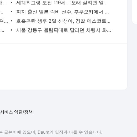
천안 교회서 지내던 11세 사망…경찰, 학대치사 여부 수사(종합) | 연합뉴스
세계최고령 도전 119세…"오래 살려면 일하고 건강하게 먹어라" | 연합뉴스
새벽 급습부터 회사 탈출까지…유튜브 사로잡은 '날것'의 일상 | 연합뉴스
피지 출신 일본 럭비 선수, 후쿠오카에서 훈련 중 열사병 사망 | 연합뉴스
서울 면목동서 60대 남성 2명 흉기에 숨져…지인 사이 추정(종합) | 연합뉴스
호흡곤란 생후 2일 신생아, 경찰 에스코트로 생명 구해 | 연합뉴스
'김부장' 제작사 판타지오 회장, 자본시장법 위반 혐의 피소 | 연합뉴스
서울 강동구 올림픽대로 달리던 차량서 화재…구간 정체 | 연합뉴스
서비스 약관/정책
 글쓴이에 있으며, Daum의 입장과 다를 수 있습니다.