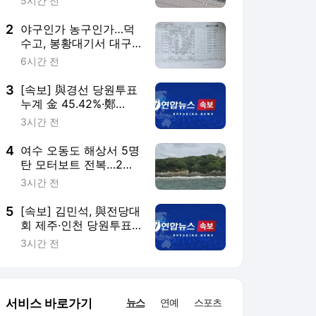
5시간 전
2
야구인가 농구인가…덕
수고, 봉황대기서 대구
북구SC에 42-0 승리
6시간 전
3
[속보] 與경선 당원투표
누계 金 45.42%·鄭
44.56%…가중치 未반영
3시간 전
4
여수 오동도 해상서 5명
탄 모터보트 전복…2명
사망(종합3보)
3시간 전
5
[속보] 김민석, 與전당대
회 제주·인천 당원투표
서 승리
3시간 전
서비스 바로가기
뉴스
연예
스포츠