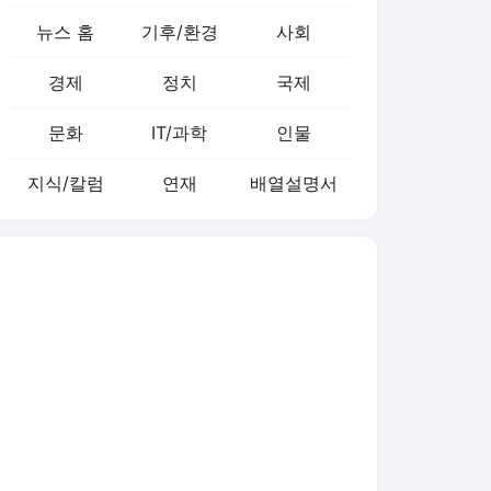
뉴스 홈
기후/환경
사회
경제
정치
국제
문화
IT/과학
인물
지식/칼럼
연재
배열설명서