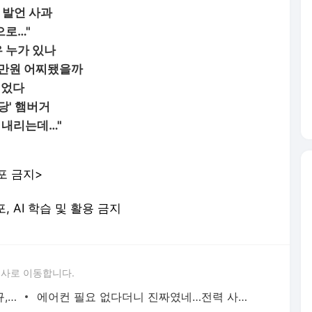
 발언 사과
으로…"
 누가 있나
0만원 어찌됐을까
넘었다
당' 햄버거
 내리는데…"
포 금지>
포, AI 학습 및 활용 금지
론사로 이동합니다.
이임생이 밝힌 홍명보 선임 내막…"정몽규, TD판단 믿는다고 해"(종합) | 연합뉴스
에어컨 필요 없다더니 진짜였네…전력 사용량으로 본 냉방 도시 | 연합뉴스