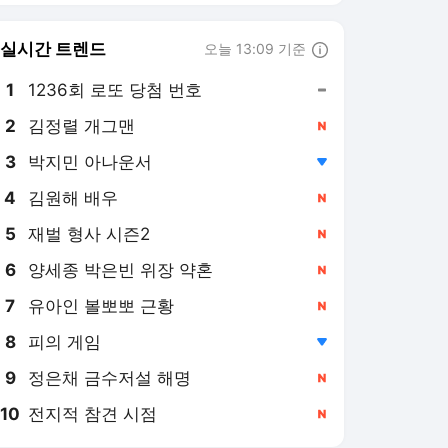
실시간 트렌드
오늘 13:09 기준
툴팁보기
1
1236회 로또 당첨 번호
,유지
2
김정렬 개그맨
,신규
3
박지민 아나운서
,하락
4
김원해 배우
,신규
5
재벌 형사 시즌2
,신규
6
양세종 박은빈 위장 약혼
,신규
7
유아인 볼뽀뽀 근황
,신규
8
피의 게임
,하락
9
정은채 금수저설 해명
,신규
10
전지적 참견 시점
,신규