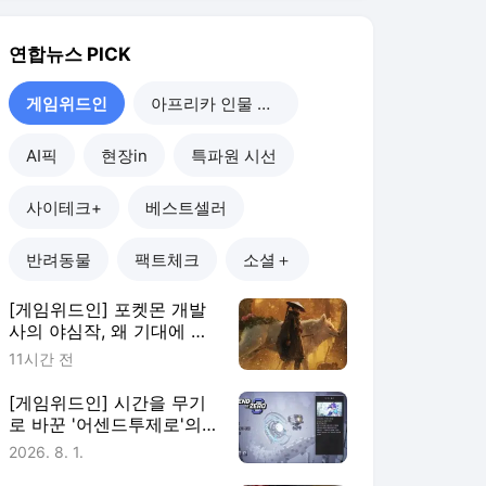
연합뉴스
PICK
게임위드인
아프리카 인물 열전
AI픽
현장in
특파원 시선
사이테크+
베스트셀러
반려동물
팩트체크
소셜＋
[게임위드인] 포켓몬 개발
사의 야심작, 왜 기대에 못
미쳤나
11시간 전
[게임위드인] 시간을 무기
로 바꾼 '어센드투제로'의
실험
2026. 8. 1.