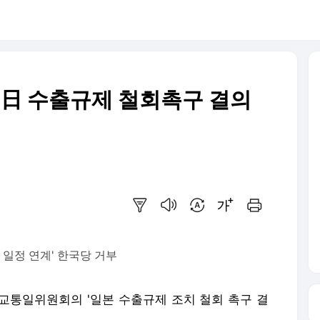
 '日 수출규제 철회촉구 결의
요약보기
음성으로 듣기
번역 설정
글씨크기 조절하기
인쇄하기
 일정 연계' 한국당 거부
외교통일위원회의 '일본 수출규제 조치 철회 촉구 결