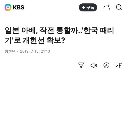
공유하기
통합검색
KBS
구독
일본 아베, 작전 통할까..'한국 때리
기'로 개헌선 확보?
황현택
2019. 7. 15. 21:10
요약보기
음성으로 듣기
번역 설정
글씨크기 조절하기