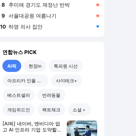
8
추미애 경기도 재정난 반박
,신규
9
서울대공원 여름나기
,신규
10
하영 의사 집안
,하락
연합뉴스
PICK
AI픽
현장in
특파원 시선
아프리카 인물 열전
사이테크+
베스트셀러
반려동물
게임위드인
팩트체크
소셜＋
[AI픽] 네이버, 엔비디아 업
고 AI 인프라 기업 도약할
까