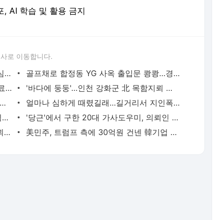
포, AI 학습 및 활용 금지
론사로 이동합니다.
성접대 경기서 한국 '무패'…한일월드컵 심판매수설 재점화될 듯 | 연합뉴스
골프채로 합정동 YG 사옥 출입문 쾅쾅…경찰, 20대 여성 체포 | 연합뉴스
배우 이신영, 조용히 입대…"신병훈련 수료, 군 생활 집중" | 연합뉴스
'바다에 둥둥'…인천 강화군 北 목함지뢰 주의보 | 연합뉴스
소질환 아동 유전자편집 임상서 또 숨져…안전성 논란 확산 | 연합뉴스
얼마나 심하게 때렸길래…길거리서 지인폭행 50대 살인미수 혐의 | 연합뉴스
경찰, '300억 사기 혐의' 차가원 연예기획사 대표 구속송치 | 연합뉴스
'당근'에서 구한 20대 가사도우미, 의뢰인 모친 유품 훔쳐가 | 연합뉴스
우간다 국대 출신 축구 선수, 강도 추정 괴한에 피살 | 연합뉴스
美민주, 트럼프 측에 30억원 건넨 韓기업 정조준…"잠재적 뇌물" | 연합뉴스