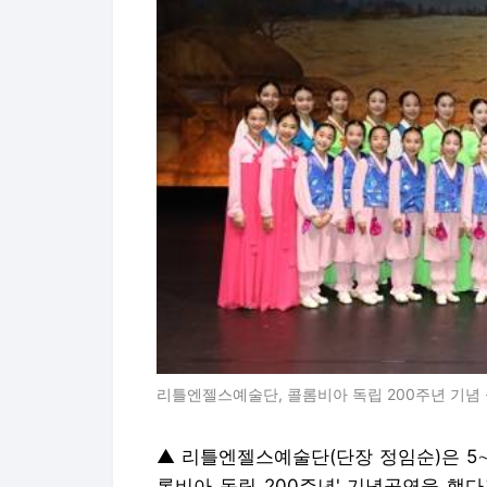
리틀엔젤스예술단, 콜롬비아 독립 200주년 기념
▲ 리틀엔젤스예술단(단장 정임순)은 5
롬비아 독립 200주년' 기념공연을 했