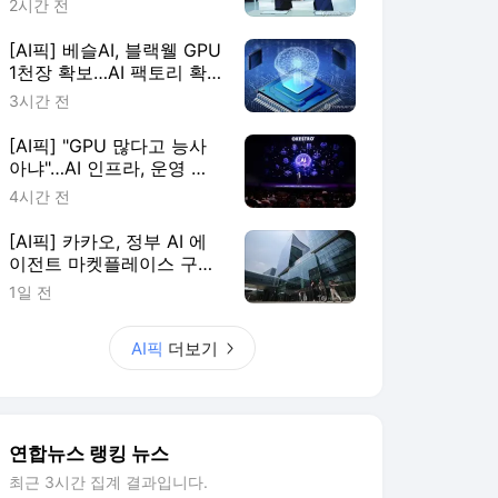
2시간 전
[AI픽] 베슬AI, 블랙웰 GPU
1천장 확보…AI 팩토리 확
장
3시간 전
[AI픽] "GPU 많다고 능사
아냐"…AI 인프라, 운영 효
율이 판가름
4시간 전
[AI픽] 카카오, 정부 AI 에
이전트 마켓플레이스 구축
한다
1일 전
AI픽
더보기
연합뉴스 랭킹 뉴스
최근 3시간 집계 결과입니다.