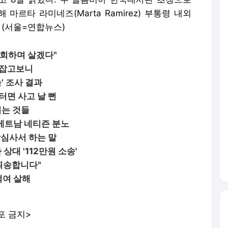
르타 라미네즈(Marta Ramirez) 부통령 내외
 (서울=연합뉴스)
참회하며 살겠다"
 잡고보니
' 조사 결과
면 사고 날 뻔
지는 것들
…베트남 네티즌 분노
심사서 하는 말
상대 '112만원 소송'
"죄송합니다"
먹여 살해
포 금지>