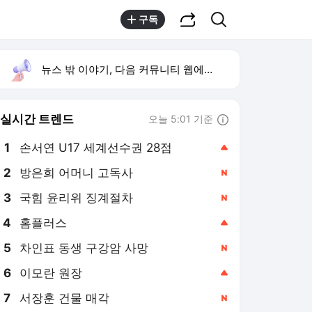
공유하기
검색
구독
뉴스 밖 이야기, 다음 커뮤니티 웹에서 보기
실시간 트렌드
오늘 5:01 기준
툴팁보기
1
손서연 U17 세계선수권 28점
,상승
2
방은희 어머니 고독사
,신규
4
홈플러스
,상승
5
차인표 동생 구강암 사망
,신규
6
이모란 원장
,상승
7
서장훈 건물 매각
,신규