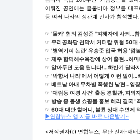
이뤄진 공연에는 콜롬비아 정부를 대표해 마
등 여러 나라의 정관계 인사가 참석했다.
☞
'몰카' 혐의 김성준 "피해자에 사죄…
☞
우리공화당 천막서 커터칼 위협 50대
☞
'병역기피 논란' 유승준 입국 허용 '깜놀
☞
제주 함덕해수욕장에 상어 출현…하마터
☞
알아두면 도움 됩니다!…하반기 달라
☞
'박항서 나라'에서 어떻게 이런 일이
☞
베트남 아내 무차별 폭행한 남편…영장
☞
'대림동 여경 사건' 출동 경찰관, 피의자 
☞
방송 중 동생 쇼핑몰 홍보 혜리 결국 
☞
60대 대만 할머니, 불륜 상대 수면제 
▶연합뉴스 앱 지금 바로 다운받기~
<저작권자(c) 연합뉴스, 무단 전재-재배