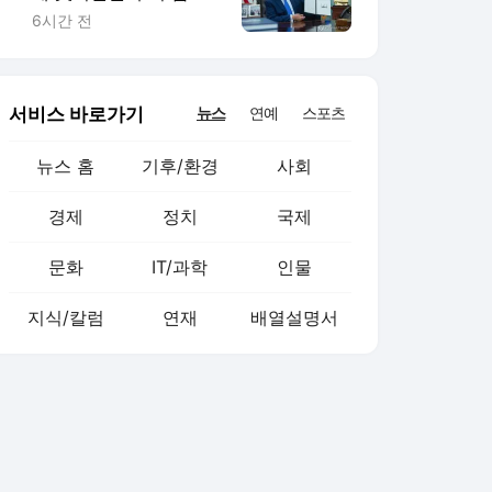
행정명령 서명(종합)
6시간 전
서비스 바로가기
뉴스
연예
스포츠
뉴스 홈
기후/환경
사회
경제
정치
국제
문화
IT/과학
인물
지식/칼럼
연재
배열설명서