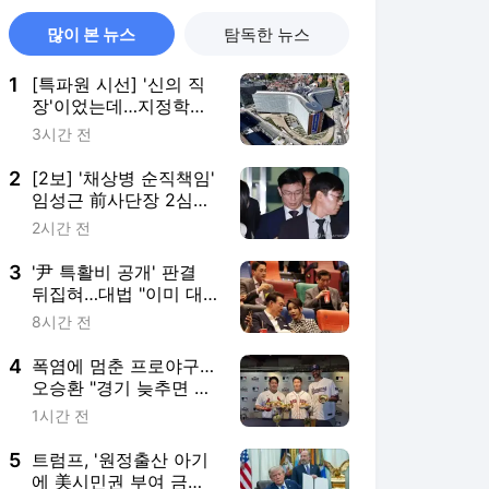
많이 본 뉴스
탐독한 뉴스
1
[특파원 시선] '신의 직
장'이었는데…지정학적
격변에 몸살앓는 EU집
3시간 전
행위
2
[2보] '채상병 순직책임'
임성근 前사단장 2심도
징역 3년
2시간 전
3
'尹 특활비 공개' 판결
뒤집혀…대법 "이미 대
통령기록관 이관"
8시간 전
4
폭염에 멈춘 프로야구…
오승환 "경기 늦추면 귀
가·이동도 문제"
1시간 전
5
트럼프, '원정출산 아기
에 美시민권 부여 금지'