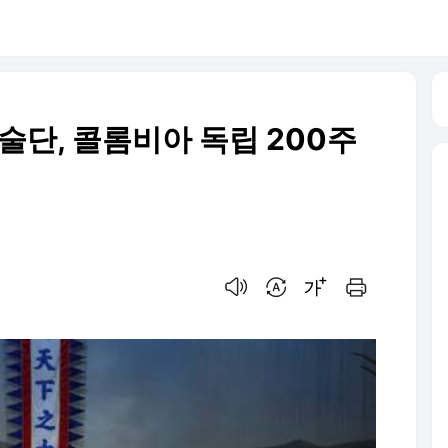
술단, 콜롬비아 독립 200주
음성으로 듣기
번역 설정
글씨크기 조절하기
인쇄하기