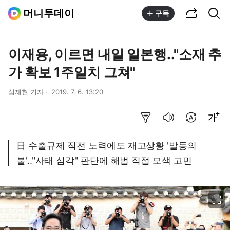
공유하기
통합검색
머니투데이
구독
이재용, 이르면 내일 일본행.."소재 추
가 확보 1주일치 그쳐"
심재현 기자
2019. 7. 6. 13:20
요약보기
음성으로 듣기
번역 설정
글씨크기 조절하기
日 수출규제 직전 노력에도 재고상황 '발등의
불'.."사태 심각" 판단에 해법 직접 모색 고민
이미지 크게 보기