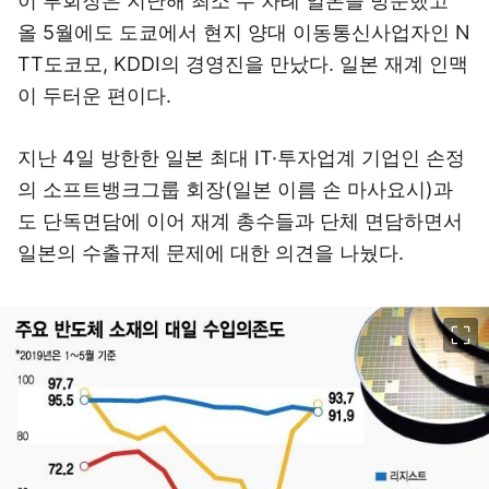
이 부회장은 지난해 최소 두 차례 일본을 방문했고
올 5월에도 도쿄에서 현지 양대 이동통신사업자인 N
TT도코모, KDDI의 경영진을 만났다. 일본 재계 인맥
이 두터운 편이다.
지난 4일 방한한 일본 최대 IT·투자업계 기업인 손정
의 소프트뱅크그룹 회장(일본 이름 손 마사요시)과
도 단독면담에 이어 재계 총수들과 단체 면담하면서
일본의 수출규제 문제에 대한 의견을 나눴다.
이미지 크게 보기