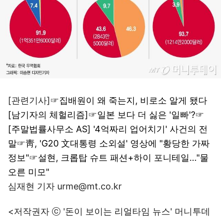
[관련기사]☞
집배원이 왜 죽는지, 비로소 알게 됐다
[남기자의 체헐리즘]
☞
일본 보다 더 싫은 '일빠'?
☞
[주말법률사무소 AS] '4억짜리 업어치기' 사건의 전
말
☞
靑, 'G20 文대통령 소외설' 영상에 "황당한 가짜
정보"
☞
설현, 크롭탑 슈트 패션+하이 포니테일…"물
오른 미모"
심재현 기자 urme@mt.co.kr
<저작권자 ⓒ '돈이 보이는 리얼타임 뉴스' 머니투데