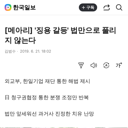
공유하기
통합검색
한국일보
구독
[메아리] '징용 갈등' 법만으로 풀리
지 않는다
김범수
2019. 6. 21. 18:02
요약보기
음성으로 듣기
번역 설정
글씨크기 조절하기
외교부, 한일기업 재단 통한 해법 제시
日 청구권협정 통한 분쟁 조정만 반복
법만 앞세워선 과거사 진정한 치유 난망