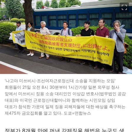
이미지 크게 보기
'나고야 미쓰비시·조선여자근로정신대 소송을 지원하는 모임'
회원들이 21일 오전 8시 30분부터 1시간가량 일본 외무성 청사
앞에서 미쓰비시 징용 소송 대리인인 이상갑 변호사(법무법인 공감
대표)와 이국언 근로정신대할머니와 함께하는 시민모임 상임
대표가 참석한 가운데 일제 징용 피해자들에 대한 배상을 촉구하는
제475차 금요집회를 열고 있다. 도쿄=연합뉴스
정부가 8개월 만에 꺼낸 강제징용 해법은 누구도 생