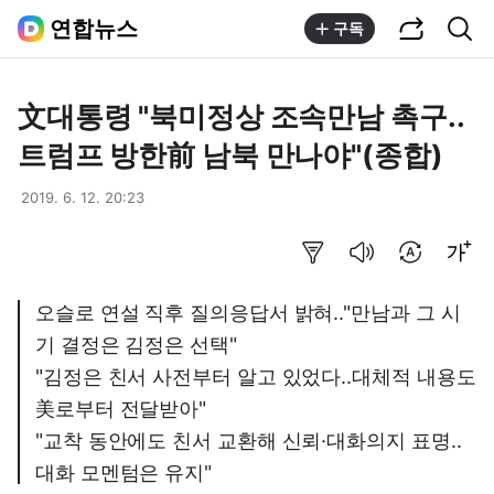
공유하기
통합검색
연합뉴스
구독
文대통령 "북미정상 조속만남 촉구..
트럼프 방한前 남북 만나야"(종합)
2019. 6. 12. 20:23
요약보기
음성으로 듣기
번역 설정
글씨크기 조절하기
오슬로 연설 직후 질의응답서 밝혀.."만남과 그 시
기 결정은 김정은 선택"
"김정은 친서 사전부터 알고 있었다..대체적 내용도
美로부터 전달받아"
"교착 동안에도 친서 교환해 신뢰·대화의지 표명..
대화 모멘텀은 유지"