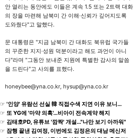
안 열리는 동안에도 이들은 계속 1.5 또는 2트랙 대화
의 장을 마련해 남북미 간 이해·신뢰가 깊어지도록
도와줬다"고 말했다.
문 대통령은 "지금 남북미 간 대화도 북유럽 국가들
의 꾸준한 지지·성원 덕분이라고 해도 과언이 아니
다"라며 "그동안 보내준 지원에 특별한 감사의 말씀
을 드린다"고 사의를 표했다.
honeybee@yna.co.kr, hysup@yna.co.kr
☞
'인양' 유람선 선실 韓 직접수색 지연 이유 보니…
☞
또 YG에 '마약 의혹'…비아이 전속계약 해지
☞
김태호PD, 유튜브 '깜짝' 개설…"나만 보기 아까워"
☞
잠행 끝낸 김여정, 이번에도 김정은의 대남 메신저