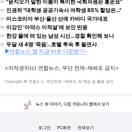
☞
"윤지오가 말한 이름이 특이한 국회의원은 홍준표"
☞
인권위 "대학생 공공기숙사 여학생 85% 할당은…"
☞
미스코리아 부산·울산 선에 카바디 국가대표
☞
이강인 '아약스 이적설'에 보인 반응
☞
한강 물에 떠 있는 남성 시신…경찰 확인해 보니
☞
두달 새 4명 '죽음'…호텔 투숙 후 돌연사
▶연합뉴스 앱 지금 바로 다운받기~
<저작권자(c) 연합뉴스, 무단 전재-재배포 금지>
Copyright © 연합뉴스. 무단전재 -재배포, AI 학습 및 활용 금지
뉴스 밖 이야기, 다음 커뮤니티 웹에서 보기
로그인
PC화면
전체보기