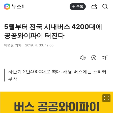
공유하기
통합검색
뉴스1
구독
5월부터 전국 시내버스 4200대에
공공와이파이 터진다
박병진 기자
2019. 4. 30. 12:00
음성으로 듣기
번역 설정
글씨크기 조절하기
하반기 2만4000대로 확대..해당 버스에는 스티커
부착
이미지 크게 보기