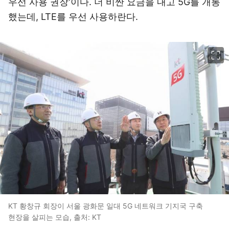
우선 사용 권장'이다. 더 비싼 요금을 내고 5G를 개통
했는데, LTE를 우선 사용하란다.
이미지 크게 보기
KT 황창규 회장이 서울 광화문 일대 5G 네트워크 기지국 구축
현장을 살피는 모습, 출처: KT