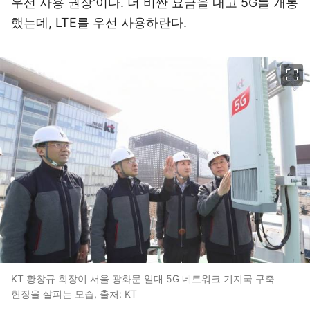
우선 사용 권장'이다. 더 비싼 요금을 내고 5G를 개통
했는데, LTE를 우선 사용하란다.
이미지 크게 보기
KT 황창규 회장이 서울 광화문 일대 5G 네트워크 기지국 구축
현장을 살피는 모습, 출처: KT