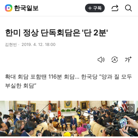
공유하기
통합검색
한국일보
구독
한미 정상 단독회담은 '단 2분'
김현빈
2019. 4. 12. 18:00
음성으로 듣기
번역 설정
글씨크기 조절하기
확대 회담 포함땐 116분 회담… 한국당 “양과 질 모두
부실한 회담”
이미지 크게 보기