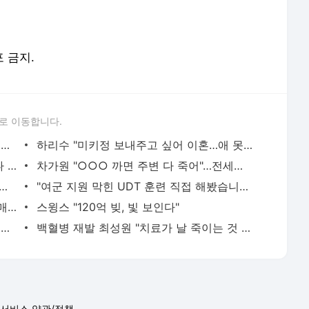
포 금지.
로 이동합니다.
표창원, 남규리에 15년 만에 사과…"제가 틀렸습니다"
하리수 "미키정 보내주고 싶어 이혼…애 못 낳아 미안했다"
"손 떨림 포착"…카라 한승연, 건강 괜찮나 팬들 '걱정'
차가원 "○○○ 까면 주변 다 죽어"…전세금 미반환 속 녹취 폭로 파장
 거꾸로 걸린 광복절 태극기 현수막에 "X돌았네"
"여군 지원 막힌 UDT 훈련 직접 해봤습니다"…707 출신 女유튜버 '완벽 소화'
"서장훈, 28억에 산 서초 건물 450억에 매물로"
스윙스 "120억 빚, 빛 보인다"
장재인 "서울 집 판 뒤 2배 뛰어…가슴이 찢어진다"
백혈병 재발 최성원 "치료가 날 죽이는 것 같았다" 눈물
서비스 약관/정책