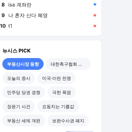
8
isa 계좌란
,하락
9
나 혼자 산다 혜영
,신규
10
t1
,신규
뉴시스
PICK
부동산시장 동향
대한축구협회 개혁
오늘의 증시
미국·이란 전쟁
민주당 당권 경쟁
극한 폭염
장윤기 사건
요동치는 기름값
부동산 세제 개편
보완수사권 폐지