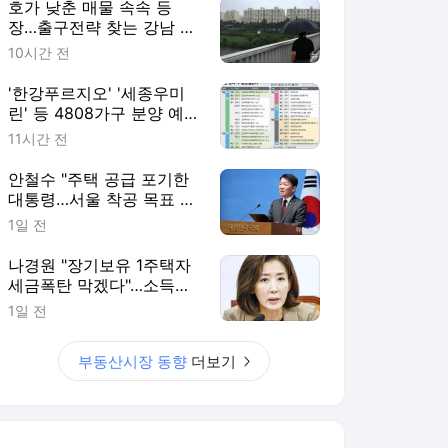
호가 낮춘 매물 속속 등
장…출구전략 찾는 강남 집
주인들[세제 개편, 그 이후
10시간 전
①]
'한강푸르지오' '세종우미
린' 등 4808가구 분양 예정
[분양캘린더]
11시간 전
안철수 "주택 공급 포기한
대통령…서울 착공 목표 달
성률 19% 그쳐"
1일 전
나경원 "장기보유 1주택자
세금폭탄 막겠다"…소득세
법 개정안 발의
1일 전
부동산시장 동향
더보기