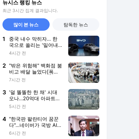
뉴시스 랭킹 뉴스
최근 3시간 집계 결과입니다.
많이 본 뉴스
탐독한 뉴스
1
중국 내수 막히자… 한
국으로 쏠리는 '밀어내
기 수출' 공세[車이나 머
4시간 전
니 몰려온다①]
2
"밖은 위험해" 백화점 붐
비고 배달 늘었다[폭염
이 바꾼 소비지도①]
7시간 전
3
'덜 똘똘한 한 채' 시대
오나…20억대 아파트에
쏠리는 관심[세제 개편,
5시간 전
그 이후②]
4
"한국판 팔란티어 꿈꾼
다"…네이버가 국방 AI
사업에 진심인 이유
6시간 전