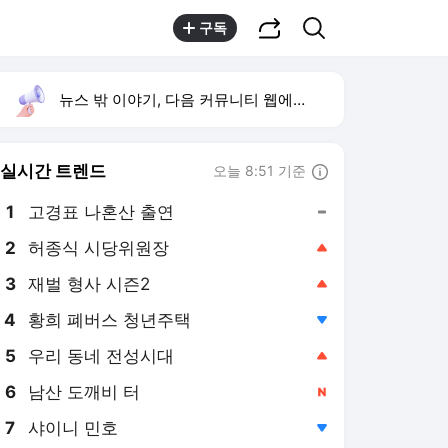
공유하기
검색
구독
뉴스 밖 이야기, 다음 커뮤니티 웹에서 보기
실시간 트렌드
오늘 8:51 기준
툴팁보기
1
고경표 나혼산 출연
,유지
2
허종식 시당위원장
,상승
3
재벌 형사 시즌2
,상승
4
황희 폐버스 청년주택
,하락
5
우리 동네 전성시대
,상승
6
남산 도깨비 터
,신규
7
샤이니 민호
,하락