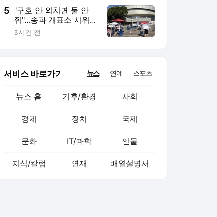
5
"구호 안 외치면 물 안
줘"…송파 개표소 시위,
폭염에 동력 뚝[현장]
8시간 전
서비스 바로가기
뉴스
연예
스포츠
뉴스 홈
기후/환경
사회
경제
정치
국제
문화
IT/과학
인물
지식/칼럼
연재
배열설명서