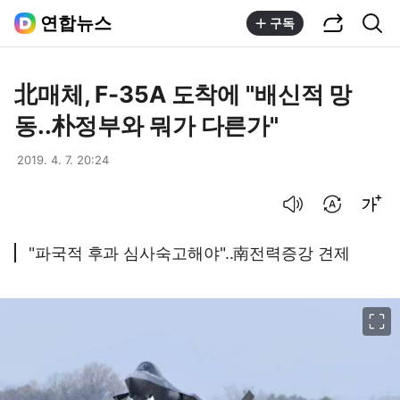
공유하기
통합검색
연합뉴스
구독
北매체, F-35A 도착에 "배신적 망
동..朴정부와 뭐가 다른가"
2019. 4. 7. 20:24
음성으로 듣기
번역 설정
글씨크기 조절하기
"파국적 후과 심사숙고해야"..南전력증강 견제
이미지 크게 보기