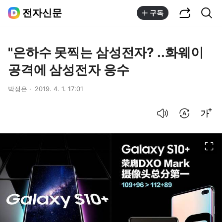
공유하기
통합검색
전자신문
구독
"은하수 못찍는 삼성전자? ..화웨이
공격에 삼성전자 응수
박정은
2019. 4. 1. 17:01
음성으로 듣기
번역 설정
글씨크기 조절하기
이미지 크게 보기