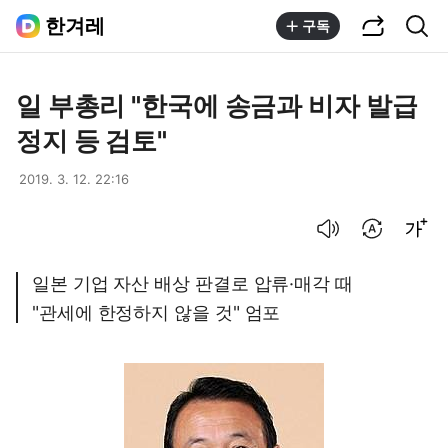
공유하기
통합검색
한겨레
구독
일 부총리 "한국에 송금과 비자 발급
정지 등 검토"
2019. 3. 12. 22:16
음성으로 듣기
번역 설정
글씨크기 조절하기
일본 기업 자산 배상 판결로 압류·매각 때
"관세에 한정하지 않을 것" 엄포