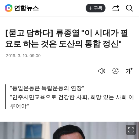
공유하기
통합검색
연합뉴스
구독
[묻고 답하다] 류종열 "이 시대가 필
요로 하는 것은 도산의 통합 정신"
2019. 3. 10. 09:00
음성으로 듣기
번역 설정
글씨크기 조절하기
"통일운동은 독립운동의 연장"
"민주시민교육으로 건강한 사회, 희망 있는 사회 이
루어야"
이미지 크게 보기