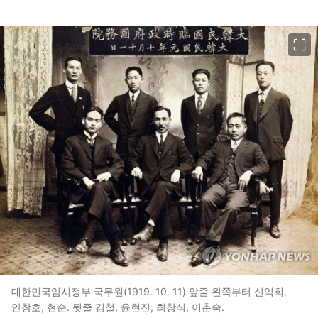
이미지 크게 보기
대한민국임시정부 국무원(1919. 10. 11) 앞줄 왼쪽부터 신익희,
안창호, 현순. 뒷줄 김철, 윤현진, 최창식, 이춘숙.