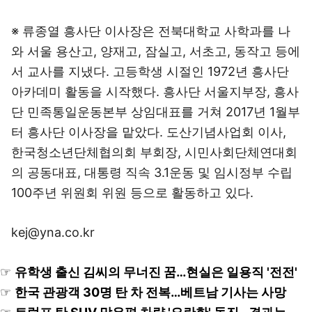
※ 류종열 흥사단 이사장은 전북대학교 사학과를 나
와 서울 용산고, 양재고, 잠실고, 서초고, 동작고 등에
서 교사를 지냈다. 고등학생 시절인 1972년 흥사단
아카데미 활동을 시작했다. 흥사단 서울지부장, 흥사
단 민족통일운동본부 상임대표를 거쳐 2017년 1월부
터 흥사단 이사장을 맡았다. 도산기념사업회 이사,
한국청소년단체협의회 부회장, 시민사회단체연대회
의 공동대표, 대통령 직속 3.1운동 및 임시정부 수립
100주년 위원회 위원 등으로 활동하고 있다.
kej@yna.co.kr
☞
유학생 출신 김씨의 무너진 꿈…현실은 일용직 '전전'
☞
한국 관광객 30명 탄 차 전복…베트남 기사는 사망