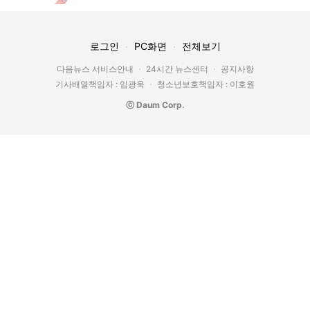
로그인
PC화면
전체보기
다음뉴스 서비스안내
24시간 뉴스센터
공지사항
기사배열책임자 : 임광욱
청소년보호책임자 : 이호원
ⓒ Daum Corp.