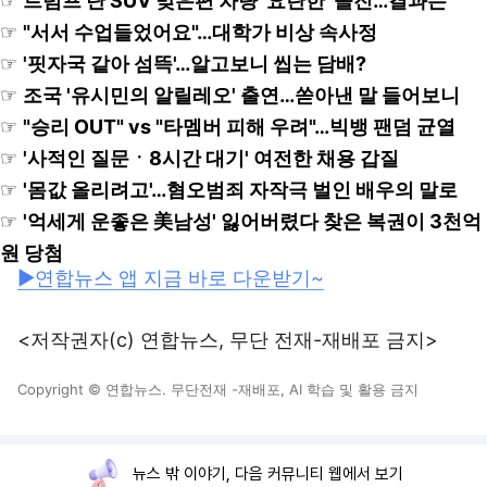
☞
트럼프 탄 SUV 맞은편 차량 '요란한' 돌진…결과는
☞
"서서 수업들었어요"…대학가 비상 속사정
☞
'핏자국 같아 섬뜩'…알고보니 씹는 담배?
☞
조국 '유시민의 알릴레오' 출연…쏟아낸 말 들어보니
☞
"승리 OUT" vs "타멤버 피해 우려"…빅뱅 팬덤 균열
☞
'사적인 질문ㆍ8시간 대기' 여전한 채용 갑질
☞
'몸값 올리려고'…혐오범죄 자작극 벌인 배우의 말로
☞
'억세게 운좋은 美남성' 잃어버렸다 찾은 복권이 3천억
원 당첨
▶연합뉴스 앱 지금 바로 다운받기~
<저작권자(c) 연합뉴스, 무단 전재-재배포 금지>
Copyright © 연합뉴스. 무단전재 -재배포, AI 학습 및 활용 금지
뉴스 밖 이야기, 다음 커뮤니티 웹에서 보기